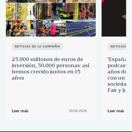
NOTICIAS DE LA COMPAÑÍA
NOTICIAS D
25.000 millones de euros de
'España p
inversión, 30.000 personas: así
podcast q
hemos crecido juntos en 15
años de 
años
con un re
sociedad 
Fair y Ju
Leer más
Leer más
30.06.2026