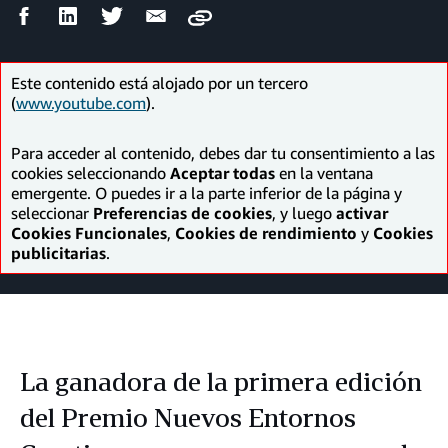
Compartir
Compartir
Compartir
Compartir
Copy
en
en
en
por
Facebook
LinkedIn
Twitter
correo
electrónico
Este contenido está alojado por un tercero
(
www.youtube.com
).
Para acceder al contenido, debes dar tu consentimiento a las
cookies seleccionando
Aceptar todas
en la ventana
emergente. O puedes ir a la parte inferior de la página y
seleccionar
Preferencias de cookies
, y luego
activar
Cookies Funcionales
,
Cookies de rendimiento
y
Cookies
publicitarias
.
La ganadora de la primera edición
del Premio Nuevos Entornos