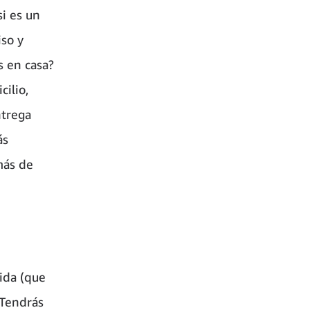
si es un
so y
s en casa?
ilio,
ntrega
ás
más de
pida (que
 Tendrás