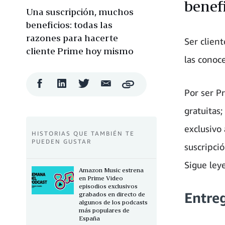
benefi
Una suscripción, muchos
beneficios: todas las
razones para hacerte
Ser clien
cliente Prime hoy mismo
las conoc
Compartir
Compartir
Compartir
Compartir
Copy
en
en
en
por
Por ser P
Facebook
LinkedIn
Twitter
correo
gratuitas
electrónico
exclusivo
HISTORIAS QUE TAMBIÉN TE
PUEDEN GUSTAR
suscripci
Sigue leye
Amazon Music estrena
en Prime Video
episodios exclusivos
Entreg
grabados en directo de
algunos de los podcasts
más populares de
España