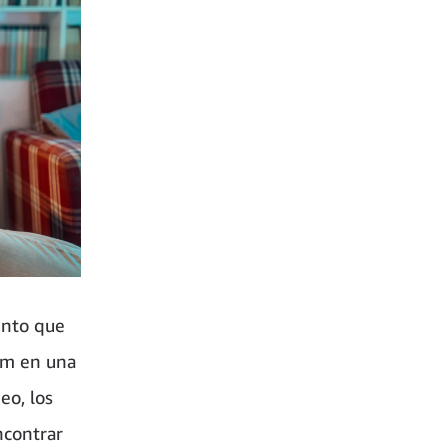
ento que
um en una
eo, los
ncontrar