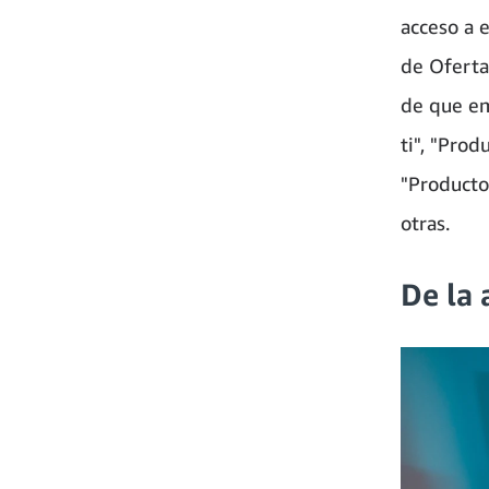
acceso a 
de Oferta
de que em
ti", "Prod
"Producto
otras.
De la 