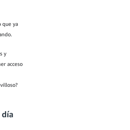
o que ya
tando.
s y
ner acceso
villoso?
 día