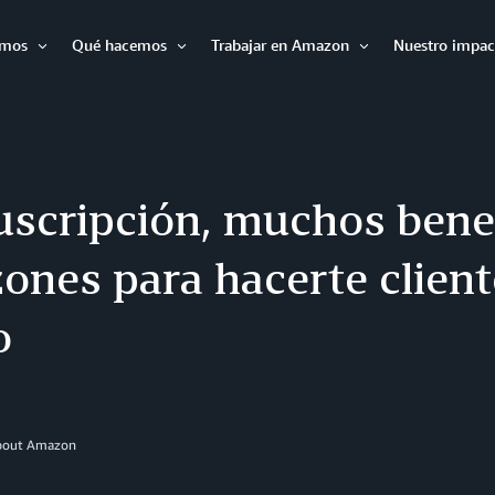
omos
Qué hacemos
Trabajar en Amazon
Nuestro impac
Expandir
Expandir
Expandir
scripción, muchos benef
zones para hacerte clien
o
About Amazon