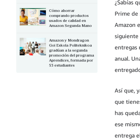
¿Sabías q
Cómo ahorrar
Prime de 
comprando productos
usados de calidad en
Amazon en
Amazon Segunda Mano
siguiente
Amazon y Mondragon
Goi Eskola Politeknikoa
entregas r
gradúan a la segunda
promoción del programa
anual. Un
Aprendices, formada por
53 estudiantes
entregado
Así que, y
que tiene
has queda
ese mismo
entrega e