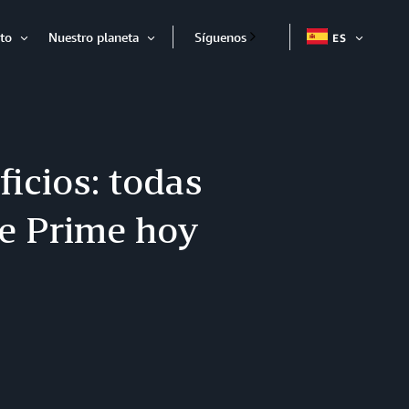
to
Nuestro planeta
Síguenos
ES
EXPAND
Expandir
Expandir
icios: todas
te Prime hoy