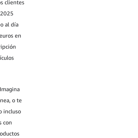
s clientes
n 2025
o al día
 euros en
ripción
ículos
 Imagina
nea, o te
o incluso
s con
roductos