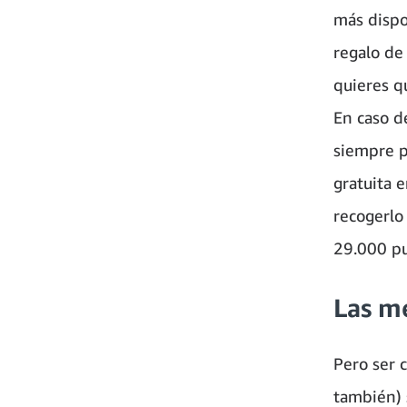
más dispon
regalo de
quieres qu
En caso d
siempre p
gratuita 
recogerlo
29.000 pu
Las me
Pero ser 
también) 