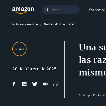
Búsqueda
Quiénes s
Enviar
búsqueda
Noticias de Amazon
Noticias de la compañía
Una su
6 min
las ra
28 de febrero de 2025
mism
Compartir
Compartir
Compartir
Compartir
Copy
en
en
en
por
Facebook
LinkedIn
Twitter
correo
Escrito por Equipo 
electrónico