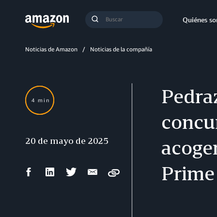
Búsqueda
Quiénes s
Enviar
búsqueda
Noticias de Amazon
Noticias de la compañía
Pedra
4 min
concu
20 de mayo de 2025
acoger
Prime
Compartir
Compartir
Compartir
Compartir
Copy
en
en
en
por
Facebook
LinkedIn
Twitter
correo
electrónico