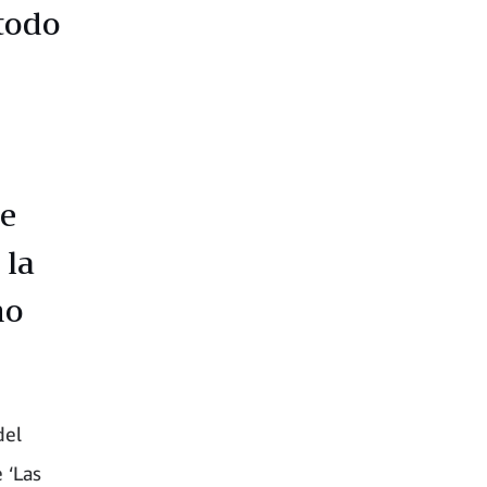
 todo
me
 la
no
del
 ‘Las