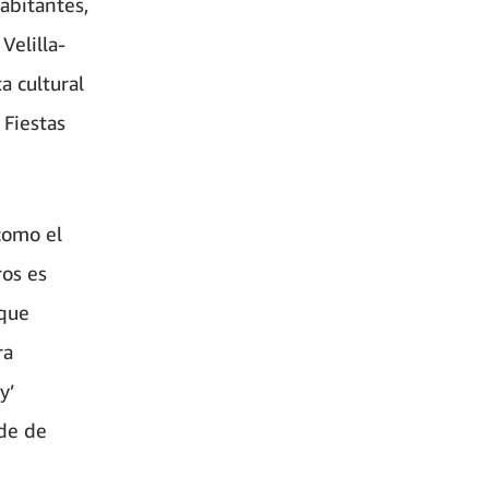
abitantes,
Velilla-
a cultural
 Fiestas
como el
ros es
 que
ra
y’
lde de