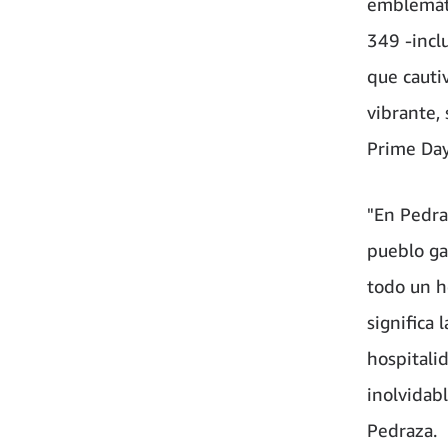
emblemáti
349 -incl
que cautiv
vibrante, 
Prime Day
"En Pedra
pueblo ga
todo un h
significa 
hospitali
inolvidab
Pedraza.