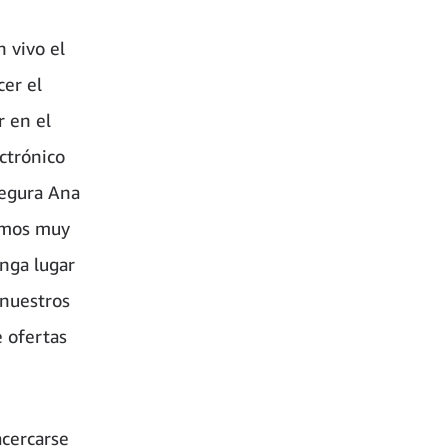
 vivo el
er el
r en el
ctrónico
segura Ana
tamos muy
enga lugar
 nuestros
e ofertas
acercarse