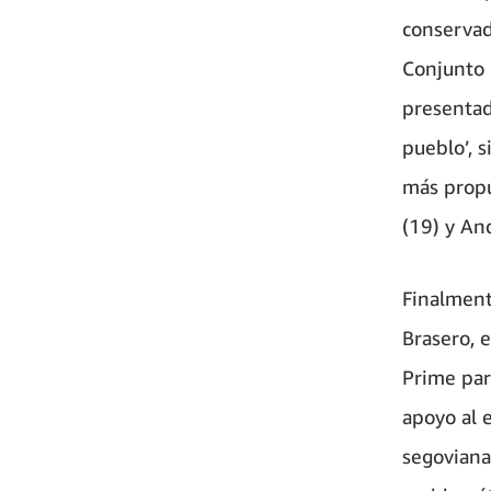
conservad
Conjunto 
presentad
pueblo’, 
más propu
(19) y And
Finalment
Brasero, 
Prime par
apoyo al 
segoviana 