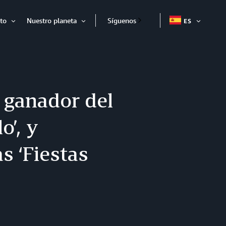
to
Nuestro planeta
Síguenos
ES
EXPAND
Expandir
Expandir
 ganador del
’, y
s ‘Fiestas