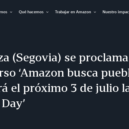
omos
Qué hacemos
Trabajar en Amazon
Nuestro impac
Expandir
Expandir
Expandir
za (Segovia) se proclama
rso ‘Amazon busca pueblo
á el próximo 3 de julio la
 Day’