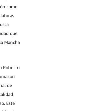
ción como
daturas
busca
nidad que
 la Mancha
go Roberto
e Amazon
rial de
calidad
so. Este