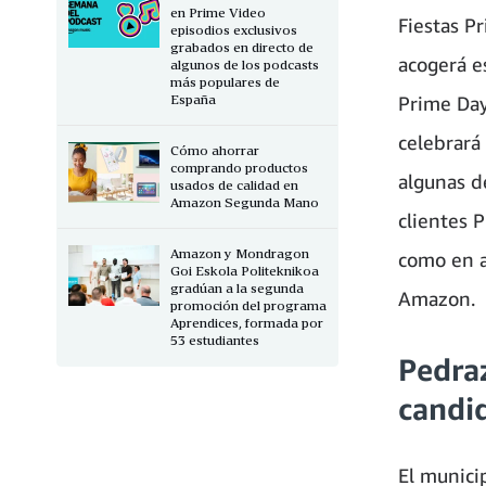
en Prime Video
Fiestas P
episodios exclusivos
grabados en directo de
acogerá e
algunos de los podcasts
más populares de
España
Prime Day
celebrará
Cómo ahorrar
comprando productos
algunas d
usados de calidad en
Amazon Segunda Mano
clientes 
Amazon y Mondragon
como en a
Goi Eskola Politeknikoa
gradúan a la segunda
Amazon.
promoción del programa
Aprendices, formada por
53 estudiantes
Pedra
candi
El munici