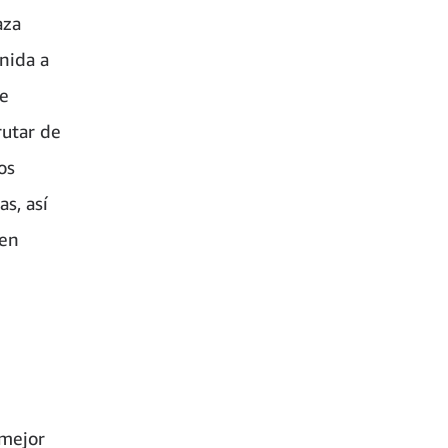
aza
nida a
ue
rutar de
os
s, así
 en
 mejor