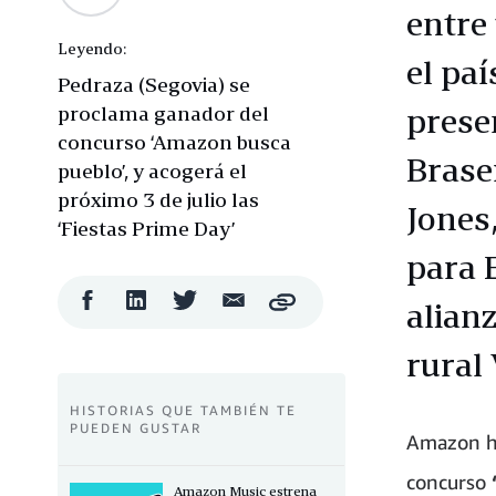
entre
Leyendo:
el pa
Pedraza (Segovia) se
proclama ganador del
prese
concurso ‘Amazon busca
Brase
pueblo’, y acogerá el
próximo 3 de julio las
Jones
‘Fiestas Prime Day’
para E
Compartir
Compartir
Compartir
Compartir
alian
Copy
en
en
en
por
Facebook
LinkedIn
Twitter
correo
rural
electrónico
HISTORIAS QUE TAMBIÉN TE
PUEDEN GUSTAR
Amazon ha
concurso
Amazon Music estrena