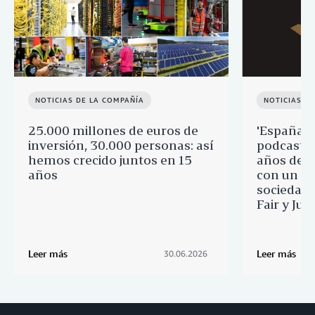
NOTICIAS DE LA COMPAÑÍA
NOTICIAS D
25.000 millones de euros de
'España p
inversión, 30.000 personas: así
podcast q
hemos crecido juntos en 15
años de 
años
con un re
sociedad 
Fair y Ju
Leer más
Leer más
30.06.2026