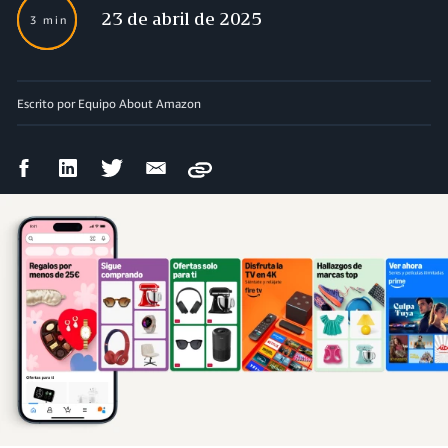
23 de abril de 2025
3 min
Escrito por Equipo About Amazon
Compartir
Compartir
Compartir
Compartir
Copy
en
en
en
por
Facebook
LinkedIn
Twitter
correo
electrónico