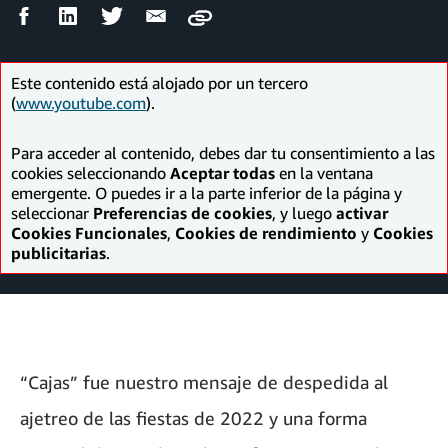
Compartir
Compartir
Compartir
Compartir
Copy
en
en
en
por
Facebook
LinkedIn
Twitter
correo
electrónico
Este contenido está alojado por un tercero
(
www.youtube.com
).
Para acceder al contenido, debes dar tu consentimiento a las
cookies seleccionando
Aceptar todas
en la ventana
emergente. O puedes ir a la parte inferior de la página y
seleccionar
Preferencias de cookies
, y luego
activar
Cookies Funcionales
,
Cookies de rendimiento
y
Cookies
publicitarias
.
“Cajas” fue nuestro mensaje de despedida al
ajetreo de las fiestas de 2022 y una forma