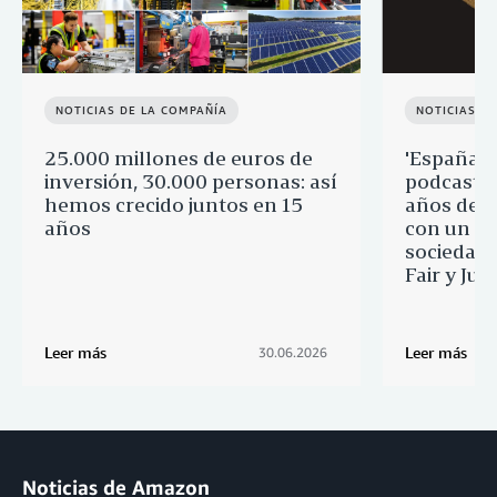
NOTICIAS DE LA COMPAÑÍA
NOTICIAS D
25.000 millones de euros de
'España p
inversión, 30.000 personas: así
podcast q
hemos crecido juntos en 15
años de 
años
con un re
sociedad 
Fair y Ju
Leer más
Leer más
30.06.2026
Noticias de Amazon