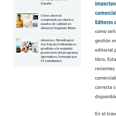
importanc
España
comercial
Cómo ahorrar
comprando productos
Editores 
usados de calidad en
Amazon Segunda Mano
como señ
gestión e
Amazon y Mondragon
Goi Eskola Politeknikoa
gradúan a la segunda
editorial
promoción del programa
Aprendices, formada por
libro. Est
53 estudiantes
recientes
comercial
correcta c
disponible
En el tra