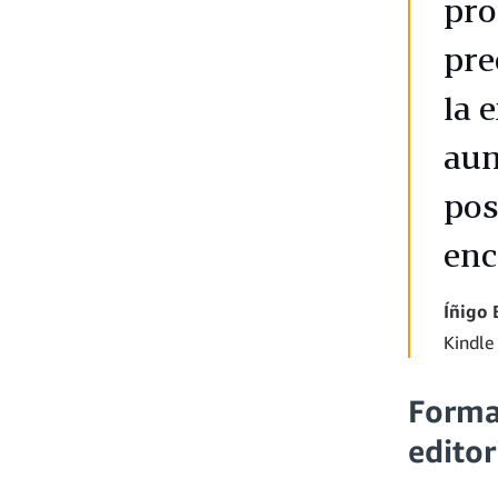
pro
pre
la 
aum
pos
enc
Íñigo 
Kindle
Formac
editor