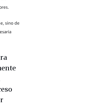
ores.
ne, sino de
esaria
ra
mente
n
ceso
r