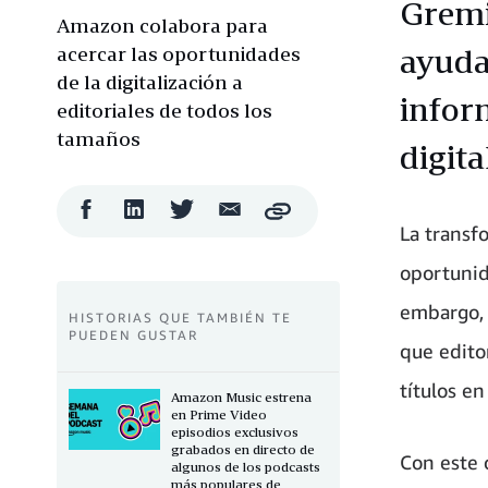
Gremi
Amazon colabora para
acercar las oportunidades
ayudar
de la digitalización a
infor
editoriales de todos los
tamaños
digita
Compartir
Compartir
Compartir
Compartir
Copy
en
en
en
por
La transfo
Facebook
LinkedIn
Twitter
correo
electrónico
oportunid
embargo, 
HISTORIAS QUE TAMBIÉN TE
PUEDEN GUSTAR
que edito
títulos en
Amazon Music estrena
en Prime Video
episodios exclusivos
grabados en directo de
Con este 
algunos de los podcasts
más populares de