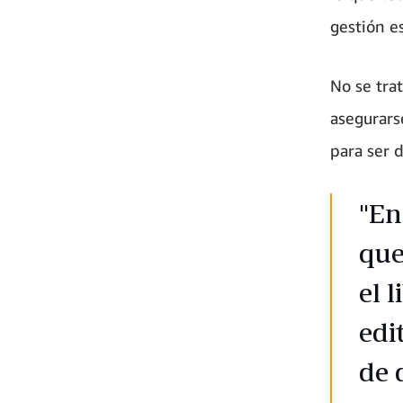
gestión e
No se trat
asegurars
para ser 
"En
que
el 
edi
de 