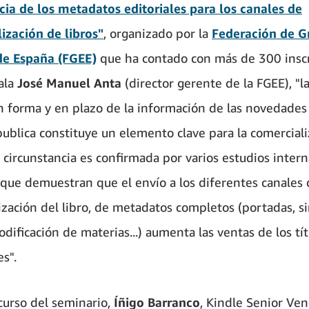
ia de los metadatos editoriales para los canales de
ización de libros"
, organizado por la
Federación de G
de España (FGEE)
que ha contado con más de 300 inscri
ala
José Manuel Anta
(director gerente de la FGEE), "la
n forma y en plazo de la información de las novedades
 publica constituye un elemento clave para la comerciali
a circunstancia es confirmada por varios estudios inter
 que demuestran que el envío a los diferentes canales
ización del libro, de metadatos completos (portadas, si
odificación de materias...) aumenta las ventas de los tí
s".
scurso del seminario,
Íñigo Barranco
, Kindle Senior Ve