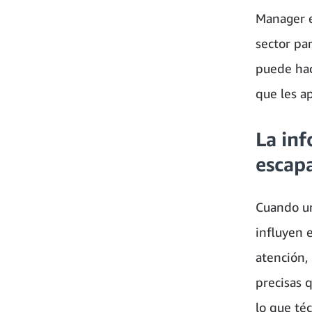
Manager e
sector par
puede hac
que les a
La inf
escapa
Cuando un
influyen 
atención, 
precisas 
lo que té