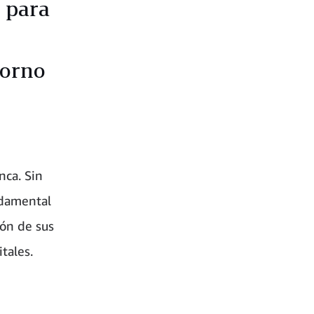
 para
torno
nca. Sin
ndamental
ón de sus
tales.