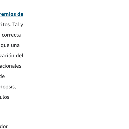
remios de
tos. Tal y
 correcta
 que una
zación del
nacionales
 de
nopsis,
tulos
ndor