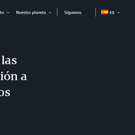
to
Nuestro planeta
Síguenos
ES
EXPAND
Expandir
Expandir
las
ión a
os