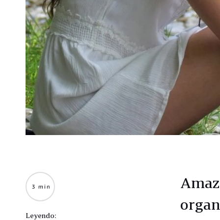
Amazo
3 min
organ
Leyendo: