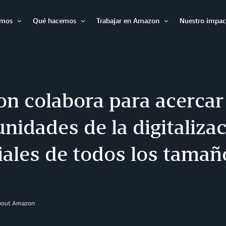
omos
Qué hacemos
Trabajar en Amazon
Nuestro impac
Expandir
Expandir
Expandir
n colabora para acercar 
nidades de la digitalizac
iales de todos los tamañ
About Amazon