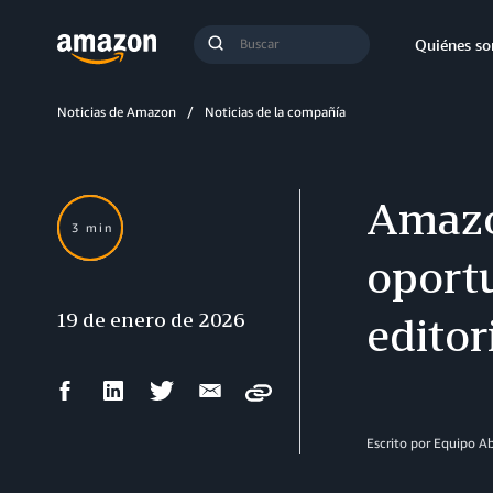
Búsqueda
Quiénes s
Enviar
búsqueda
Noticias de Amazon
Noticias de la compañía
Amazo
3 min
oportu
19 de enero de 2026
editor
Compartir
Compartir
Compartir
Compartir
Copy
en
en
en
por
Facebook
LinkedIn
Twitter
correo
Escrito por Equipo 
electrónico