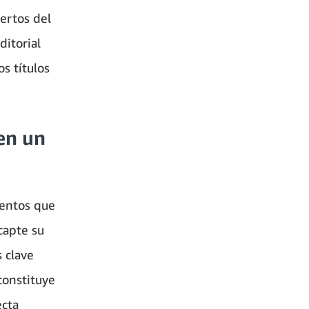
ertos del
ditorial
s títulos
 en un
mentos que
capte su
s clave
constituye
ecta