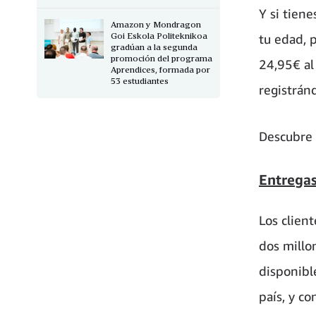
Y si tien
Amazon y Mondragon
Goi Eskola Politeknikoa
tu edad, 
gradúan a la segunda
promoción del programa
24,95€ al
Aprendices, formada por
53 estudiantes
registrán
Descubre 
Entregas
Los clien
dos millo
disponible
país, y c