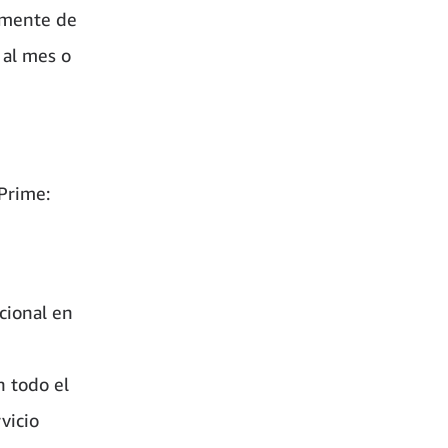
temente de
 al mes o
 Prime:
cional en
n todo el
vicio