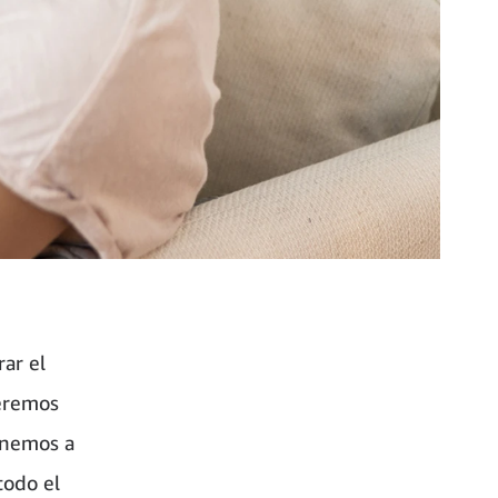
rar el
ueremos
onemos a
todo el