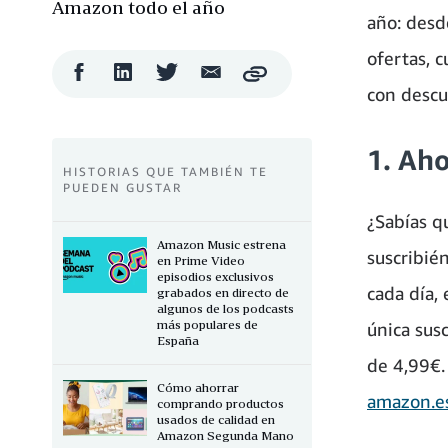
Amazon todo el año
año: desde
ofertas, 
Compartir
Compartir
Compartir
Compartir
Copy
en
en
en
por
con descu
Facebook
LinkedIn
Twitter
correo
electrónico
1. Aho
HISTORIAS QUE TAMBIÉN TE
PUEDEN GUSTAR
¿Sabías q
Amazon Music estrena
suscribié
en Prime Video
episodios exclusivos
cada día,
grabados en directo de
algunos de los podcasts
más populares de
única sus
España
de 4,99€.
Cómo ahorrar
amazon.e
comprando productos
usados de calidad en
Amazon Segunda Mano