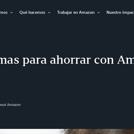
omos
Qué hacemos
Trabajar en Amazon
Nuestro impac
Expandir
Expandir
Expandir
rmas para ahorrar con A
About Amazon