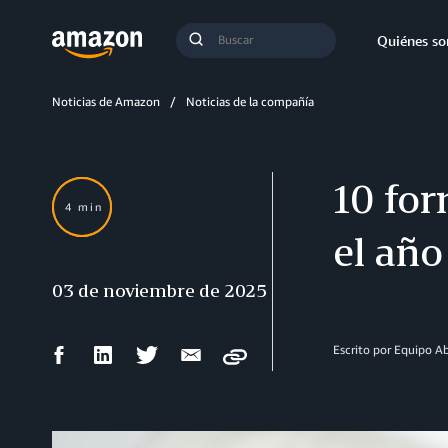
Búsqueda
Quiénes s
Enviar
búsqueda
Noticias de Amazon
Noticias de la compañía
10 fo
4 min
el año
03 de noviembre de 2025
Compartir
Compartir
Compartir
Compartir
Escrito por Equipo 
Copy
en
en
en
por
Facebook
LinkedIn
Twitter
correo
electrónico