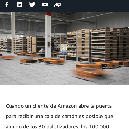
Compartir
Compartir
Compartir
Compartir
Copy
en
en
en
por
Facebook
LinkedIn
Twitter
correo
electrónico
Cuando un cliente de Amazon abre la puerta
para recibir una caja de cartón es posible que
alguno de los 30 paletizadores, los 100.000