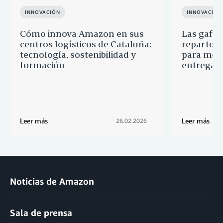
INNOVACIÓN
INNOVACIÓN
Cómo innova Amazon en sus
Las gafas
centros logísticos de Cataluña:
reparto 
tecnología, sostenibilidad y
para mejo
formación
entrega
Leer más
Leer más
26.02.2026
Noticias de Amazon
Sala de prensa