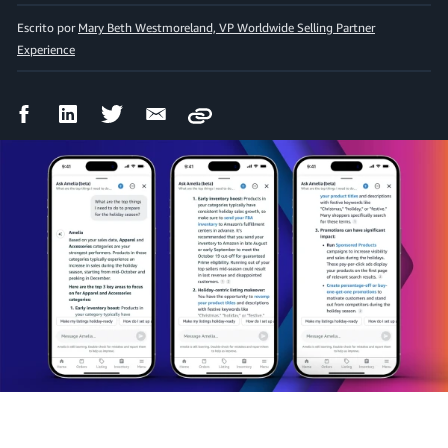
Escrito por
Mary Beth Westmoreland, VP Worldwide Selling Partner
Experience
Compartir
Compartir
Compartir
Compartir
Copy
en
en
en
por
Facebook
LinkedIn
Twitter
correo
electrónico