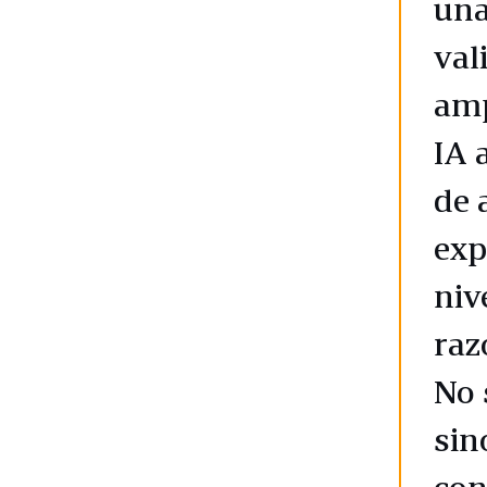
una
val
amp
IA 
de 
exp
niv
raz
No 
sin
con