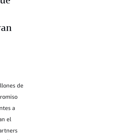
ran
llones de
promiso
entes a
an el
artners