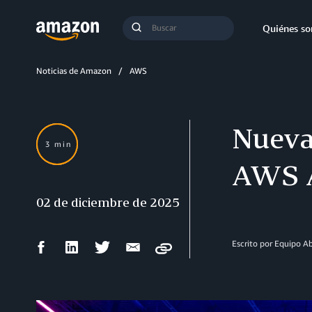
Búsqueda
Quiénes s
Enviar
búsqueda
Noticias de Amazon
AWS
Nuevas
3 min
AWS A
02 de diciembre de 2025
Compartir
Compartir
Compartir
Compartir
Escrito por Equipo 
Copy
en
en
en
por
Facebook
LinkedIn
Twitter
correo
electrónico