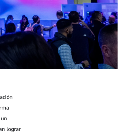
ación
orma
 un
an lograr