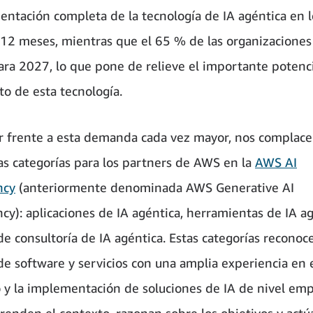
entación completa de la tecnología de IA agéntica en l
12 meses, mientras que el 65 % de las organizaciones
para 2027, lo que pone de relieve el importante potenc
to de esta tecnología.
r frente a esta demanda cada vez mayor, nos complace
as categorías para los partners de AWS en la
AWS AI
ncy
(anteriormente denominada AWS Generative AI
y): aplicaciones de IA agéntica, herramientas de IA ag
de consultoría de IA agéntica. Estas categorías reconoce
de software y servicios con una amplia experiencia en 
o y la implementación de soluciones de IA de nivel emp
enden el contexto, razonan sobre los objetivos y actú