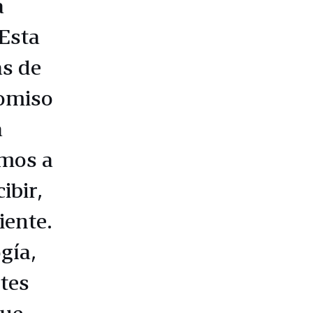
a
 Esta
as de
romiso
a
omos a
ibir,
iente.
gía,
ntes
que