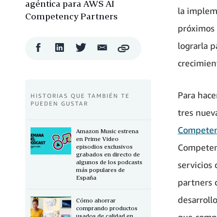
agéntica para AWS AI
la implem
Competency Partners
próximos 
lograrla 
Compartir
Compartir
Compartir
Compartir
Copy
en
en
en
por
crecimien
Facebook
LinkedIn
Twitter
correo
electrónico
Para hace
HISTORIAS QUE TAMBIÉN TE
PUEDEN GUSTAR
tres nuev
Compete
Amazon Music estrena
en Prime Video
Competenc
episodios exclusivos
grabados en directo de
algunos de los podcasts
servicios 
más populares de
España
partners 
desarroll
Cómo ahorrar
comprando productos
que compr
usados de calidad en