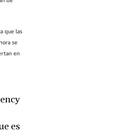
a que las
hora se
ertan en
tency
ue es