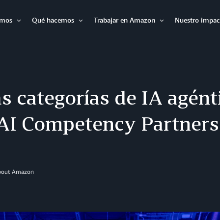
omos
Qué hacemos
Trabajar en Amazon
Nuestro impac
Expandir
Expandir
Expandir
 categorías de IA agént
I Competency Partners
About Amazon