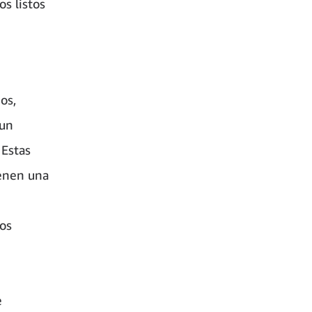
s listos
os,
 un
 Estas
ienen una
los
e