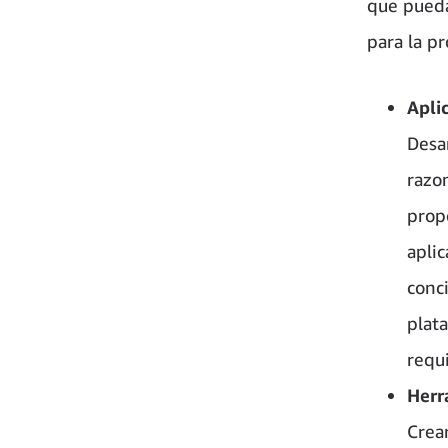
que pueda
para la p
Apli
Desa
razo
prop
apli
conc
plat
requ
Herr
Crea