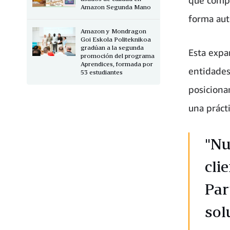
Amazon Segunda Mano
forma au
Amazon y Mondragon
Goi Eskola Politeknikoa
gradúan a la segunda
Esta expa
promoción del programa
Aprendices, formada por
entidades
53 estudiantes
posiciona
una práct
"Nu
cli
Par
sol