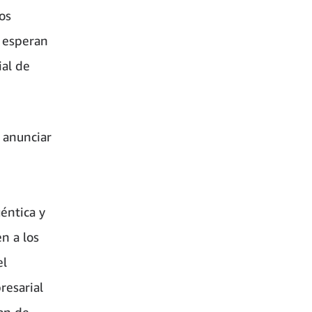
os
 esperan
ial de
 anunciar
éntica y
n a los
el
resarial
an de