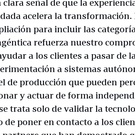
 clara señal de que la experienci
idada acelera la transformación.
liación para incluir las categorí
agéntica refuerza nuestro comp
ayudar a los clientes a pasar de l
erimentación a sistemas autón
el de producción que pueden perc
onar y actuar de forma independ
se trata solo de validar la tecnolo
o de poner en contacto a los clie
 partners que han demostrado 