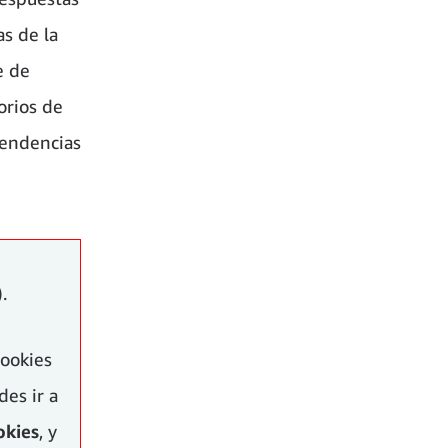
as de la
e de
orios de
tendencias
).
cookies
es ir a
okies
, y