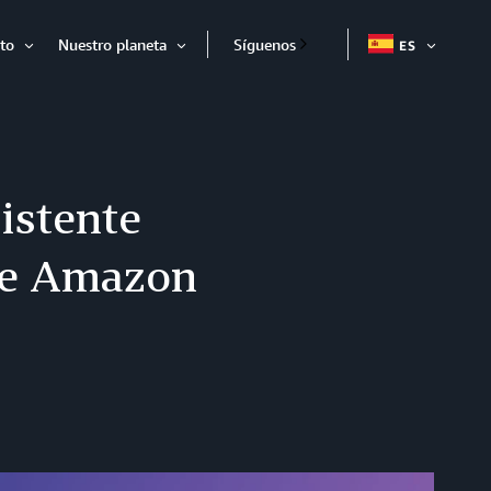
to
Nuestro planeta
Síguenos
ES
EXPAND
Expandir
Expandir
istente
de Amazon