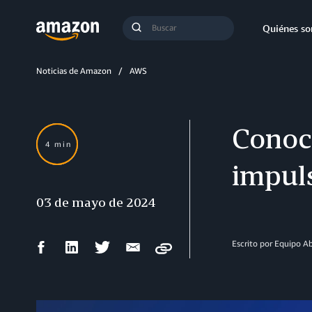
Búsqueda
Quiénes s
Enviar
búsqueda
Noticias de Amazon
AWS
Conoc
4 min
impul
03 de mayo de 2024
Compartir
Compartir
Compartir
Compartir
Escrito por Equipo 
Copy
en
en
en
por
Facebook
LinkedIn
Twitter
correo
electrónico