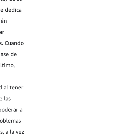
se dedica
ién
ar
os. Cuando
base de
ltimo,
d al tener
e las
poderar a
roblemas
, a la vez