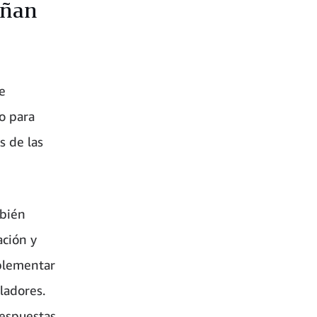
eñan
e
do para
s de las
mbién
ación y
plementar
ladores.
respuestas