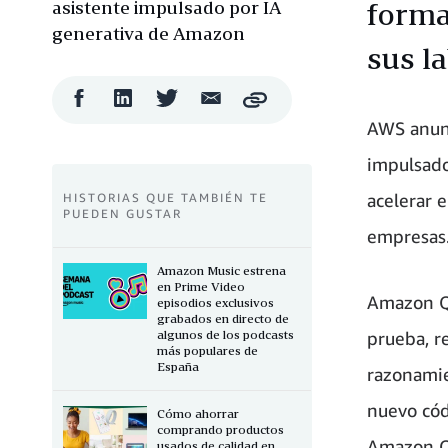
asistente impulsado por IA
forma
generativa de Amazon
sus l
Compartir
Compartir
Compartir
Compartir
Copy
en
en
en
por
AWS anunc
Facebook
LinkedIn
Twitter
correo
electrónico
impulsado
acelerar e
HISTORIAS QUE TAMBIÉN TE
PUEDEN GUSTAR
empresas
Amazon Music estrena
en Prime Video
Amazon Q 
episodios exclusivos
grabados en directo de
algunos de los podcasts
prueba, r
más populares de
España
razonamie
nuevo cód
Cómo ahorrar
comprando productos
Amazon Q 
usados de calidad en