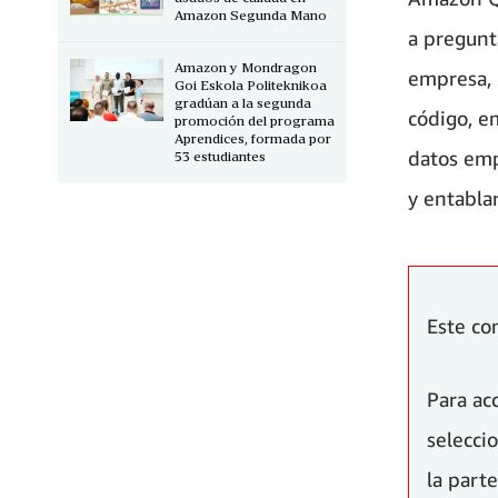
Amazon Segunda Mano
a pregunt
Amazon y Mondragon
empresa, 
Goi Eskola Politeknikoa
gradúan a la segunda
código, e
promoción del programa
Aprendices, formada por
datos emp
53 estudiantes
y entablar
Este co
Para ac
selecc
la parte