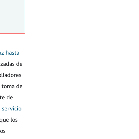
az hasta
anzadas de
olladores
la toma de
nte de
servicio
que los
Los