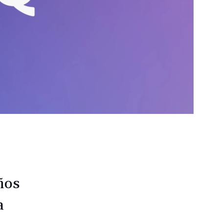
ños
a