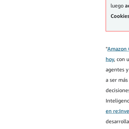
luego
a
Cookies
"
Amazon Q
hoy
, con 
agentes y
a ser más 
decisione
Inteligenc
en re:Inv
desarroll