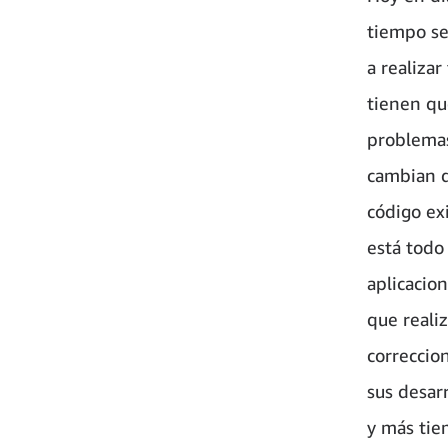
tiempo se
a realizar
tienen que
problemas
cambian d
código ex
está todo 
aplicacion
que reali
correccio
sus desar
y más tiem