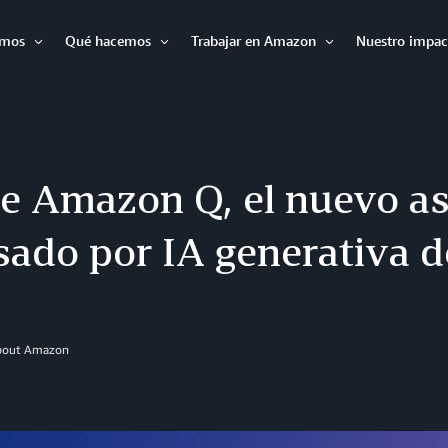
omos
Qué hacemos
Trabajar en Amazon
Nuestro impac
Expandir
Expandir
Expandir
e Amazon Q, el nuevo as
sado por IA generativa 
About Amazon