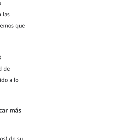
s
 las
reemos que
Q
d de
ido a lo
car más
os) de su