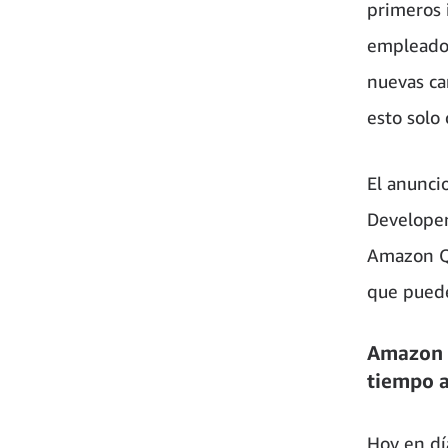
primeros 
empleados
nuevas ca
esto solo
El anunci
Developer
Amazon Q 
que puede
Amazon Q
tiempo a
Hoy en dí