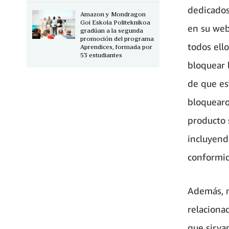
dedicados
Amazon y Mondragon
Goi Eskola Politeknikoa
en su web
gradúan a la segunda
promoción del programa
todos ell
Aprendices, formada por
53 estudiantes
bloquear 
de que es
bloquearo
producto 
incluyend
conformid
Además, m
relaciona
que sirva