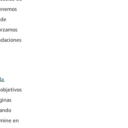
tenemos
 de
forzamos
ndaciones
la
objetivos
ginas
uando
imine en