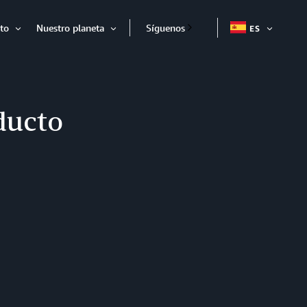
to
Nuestro planeta
Síguenos
ES
EXPAND
Expandir
Expandir
ducto