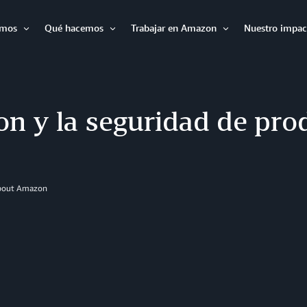
omos
Qué hacemos
Trabajar en Amazon
Nuestro impac
Expandir
Expandir
Expandir
n y la seguridad de pro
About Amazon