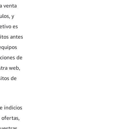
la venta
ulos, y
etivo es
itos antes
equipos
ciones de
stra web,
itos de
 indicios
 ofertas,
nuestras