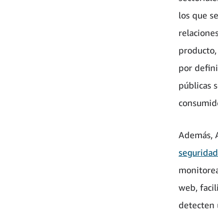
los que s
relacione
producto,
por defin
públicas 
consumido
Además, A
seguridad
monitorea
web, faci
detecten 