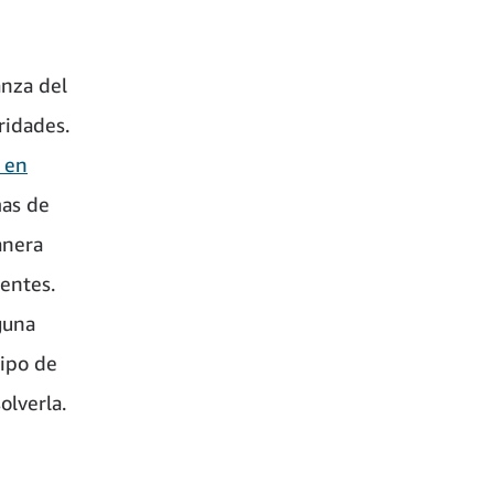
anza del
ridades.
 en
mas de
anera
ientes.
guna
uipo de
olverla.