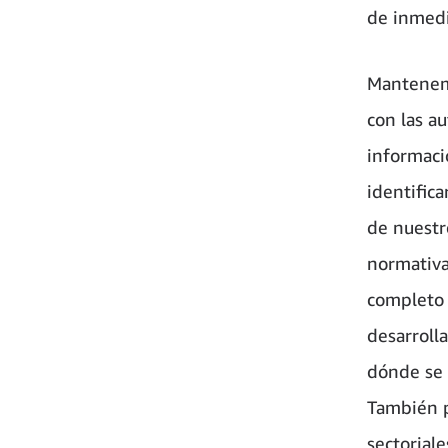
de inmedi
Mantenemo
con las a
informaci
identific
de nuestr
normativa
completo 
desarrolla
dónde se n
También p
sectorial