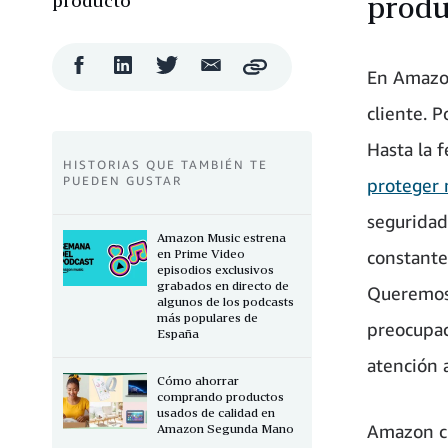
produ
Compartir
Compartir
Compartir
Compartir
Copy
En Amazon
en
en
en
por
Facebook
LinkedIn
Twitter
correo
cliente. P
electrónico
Hasta la 
HISTORIAS QUE TAMBIÉN TE
PUEDEN GUSTAR
proteger 
seguridad
Amazon Music estrena
en Prime Video
constante
episodios exclusivos
grabados en directo de
Queremos 
algunos de los podcasts
más populares de
preocupac
España
atención a
Cómo ahorrar
comprando productos
usados de calidad en
Amazon cu
Amazon Segunda Mano