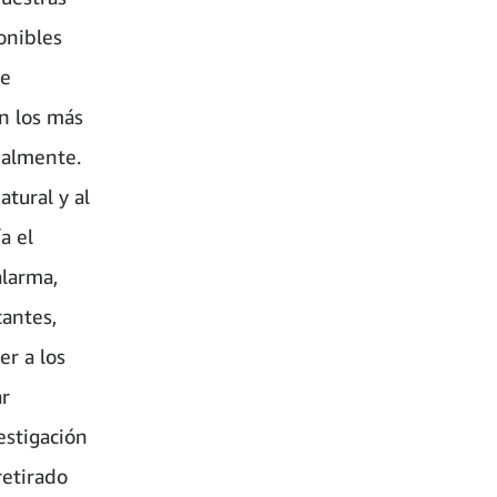
onibles
de
n los más
nalmente.
tural y al
a el
alarma,
antes,
er a los
ar
vestigación
retirado