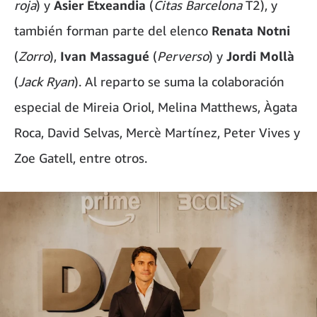
roja
) y
Asier Etxeandia
(
Citas Barcelona
T2), y
también forman parte del elenco
Renata Notni
(
Zorro
),
Ivan Massagué
(
Perverso
) y
Jordi Mollà
(
Jack Ryan
). Al reparto se suma la colaboración
especial de Mireia Oriol, Melina Matthews, Àgata
Roca, David Selvas, Mercè Martínez, Peter Vives y
Zoe Gatell, entre otros.