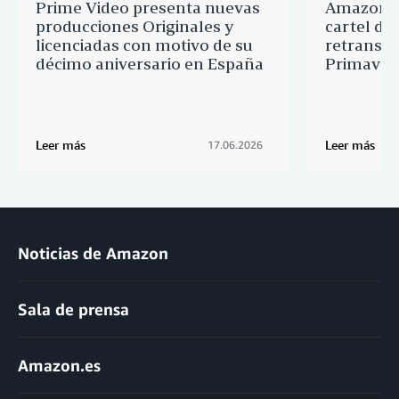
Prime Video presenta nuevas
Amazon M
producciones Originales y
cartel de 
licenciadas con motivo de su
retransmi
décimo aniversario en España
Primaver
Leer más
Leer más
17.06.2026
Noticias de Amazon
Sala de prensa
Amazon.es