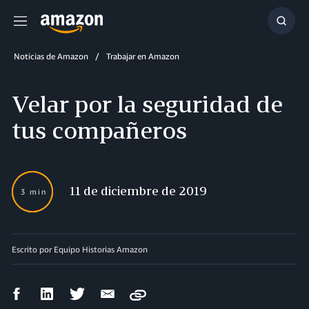
Menú
Mostr
búsq
Noticias de Amazon
Trabajar en Amazon
Velar por la seguridad de
tus compañeros
11 de diciembre de 2019
3 min
Escrito por Equipo Historias Amazon
Compartir
Compartir
Compartir
Compartir
Copy
en
en
en
por