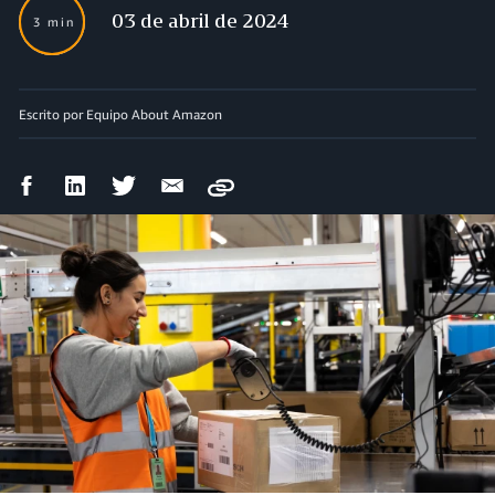
03 de abril de 2024
3 min
Escrito por Equipo About Amazon
Compartir
Compartir
Compartir
Compartir
Copy
en
en
en
por
Facebook
LinkedIn
Twitter
correo
electrónico