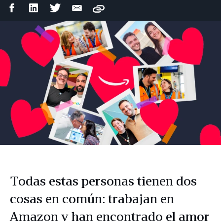
Compartir
Compartir
Compartir
Compartir
Copy
en
en
en
por
Facebook
LinkedIn
Twitter
correo
electrónico
Todas estas personas tienen dos
cosas en común: trabajan en
Amazon y han encontrado el amor