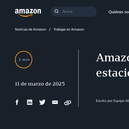
Búsqueda
Quiénes s
Enviar
búsqueda
Noticias de Amazon
Trabajar en Amazon
Amazo
2 min
estaci
11 de marzo de 2025
Compartir
Compartir
Compartir
Compartir
Escrito por Equipo 
Copy
en
en
en
por
Facebook
LinkedIn
Twitter
correo
electrónico