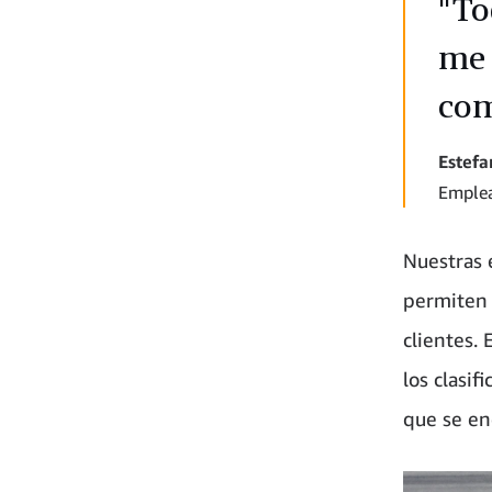
"To
me 
com
Estefa
Emplea
Nuestras e
permiten 
clientes.
los clasi
que se en