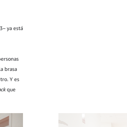
3– ya está
personas
la brasa
tro. Y es
ck
que