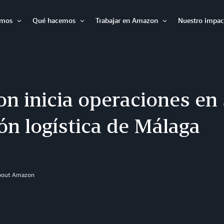
omos
Qué hacemos
Trabajar en Amazon
Nuestro impac
Expandir
Expandir
Expandir
n inicia operaciones en
ón logística de Málaga
About Amazon