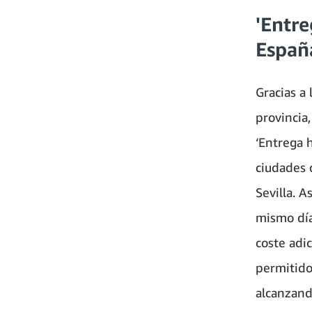
'Entre
Españ
Gracias a
provincia
‘Entrega h
ciudades d
Sevilla. A
mismo día
coste adi
permitido
alcanzand