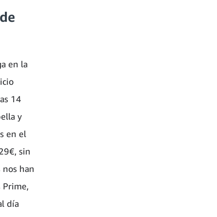
 de
a en la
icio
ras 14
ella y
s en el
29€, sin
s nos han
s Prime,
l día