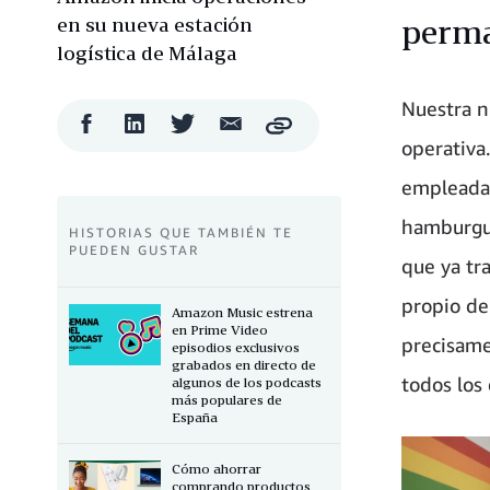
en su nueva estación
perma
logística de Málaga
Nuestra n
Compartir
Compartir
Compartir
Compartir
Copy
en
en
en
por
operativa
Facebook
LinkedIn
Twitter
correo
electrónico
empleadas
hamburgue
HISTORIAS QUE TAMBIÉN TE
PUEDEN GUSTAR
que ya tr
propio de
Amazon Music estrena
en Prime Video
precisame
episodios exclusivos
grabados en directo de
todos los
algunos de los podcasts
más populares de
España
Cómo ahorrar
comprando productos