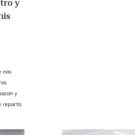
tro y
mis
e nos
ros
mazon y
e reparto