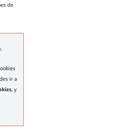
oes de
).
cookies
es ir a
okies
, y