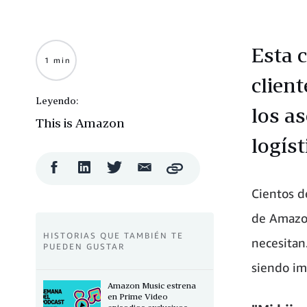
Esta 
1 min
clien
Leyendo:
los a
This is Amazon
logís
Compartir
Compartir
Compartir
Compartir
Copy
en
en
en
por
Facebook
LinkedIn
Twitter
correo
Cientos d
electrónico
de Amazon
HISTORIAS QUE TAMBIÉN TE
necesitan
PUEDEN GUSTAR
siendo im
Amazon Music estrena
en Prime Video