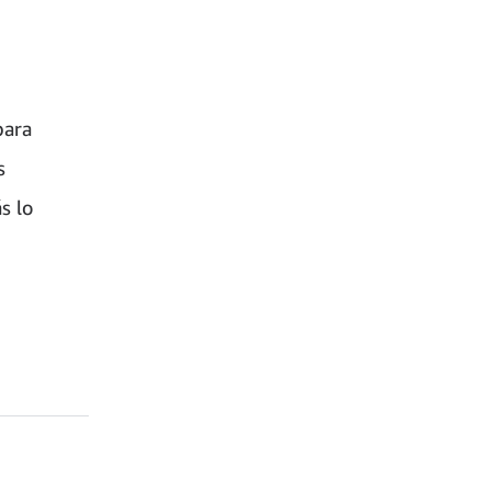
para
s
s lo