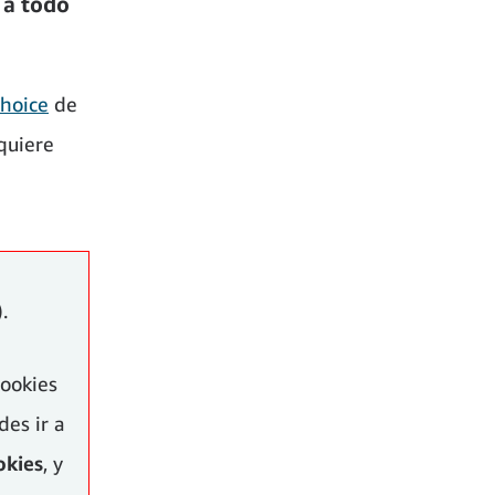
 a todo
Choice
de
 quiere
).
cookies
es ir a
okies
, y