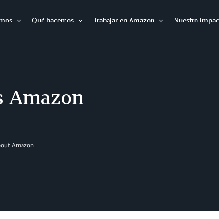
omos
Qué hacemos
Trabajar en Amazon
Nuestro impac
Expandir
Expandir
Expandir
is Amazon
About Amazon