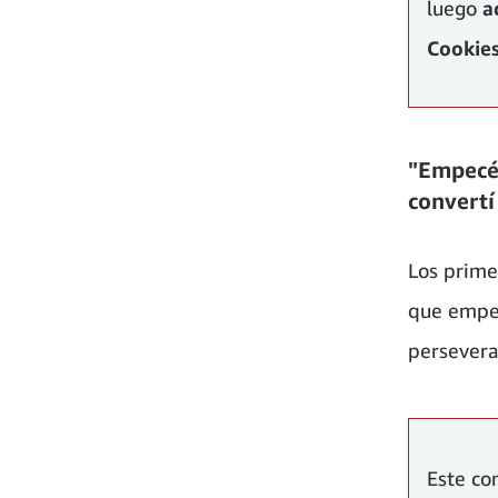
luego
a
Cookies
"Empecé 
convertí
Los prime
que empez
persevera
Este co