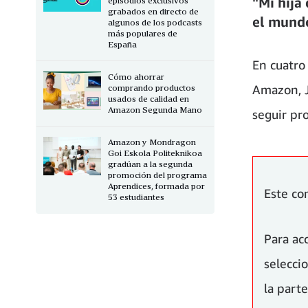
"Mi hija
episodios exclusivos
grabados en directo de
el mund
algunos de los podcasts
más populares de
España
En cuatro
Cómo ahorrar
Amazon, J
comprando productos
usados de calidad en
Amazon Segunda Mano
seguir pr
Amazon y Mondragon
Goi Eskola Politeknikoa
gradúan a la segunda
promoción del programa
Aprendices, formada por
Este co
53 estudiantes
Para ac
selecc
la parte