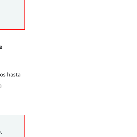
e
os hasta
a
).