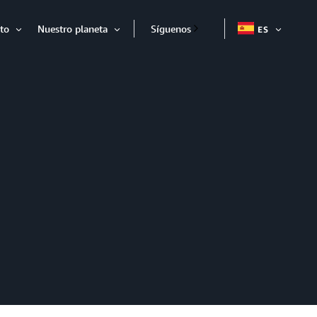
to
Nuestro planeta
Síguenos
ES
EXPAND
Expandir
Expandir