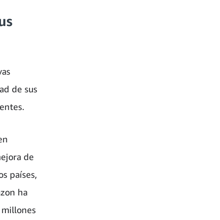
us
vas
ad de sus
ientes.
en
mejora de
os países,
azon ha
 millones