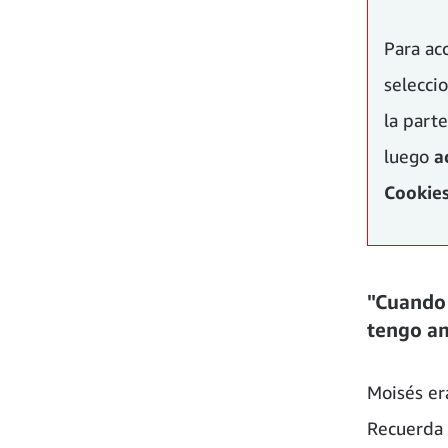
Para ac
selecc
la parte
luego
a
Cookies
"Cuando 
tengo a
Moisés er
Recuerda 