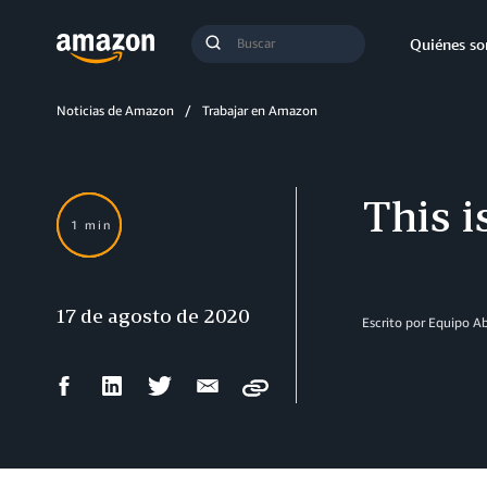
Búsqueda
Quiénes s
Enviar
búsqueda
Noticias de Amazon
Trabajar en Amazon
This 
1 min
17 de agosto de 2020
Escrito por Equipo 
Compartir
Compartir
Compartir
Compartir
Copy
en
en
en
por
Facebook
LinkedIn
Twitter
correo
electrónico