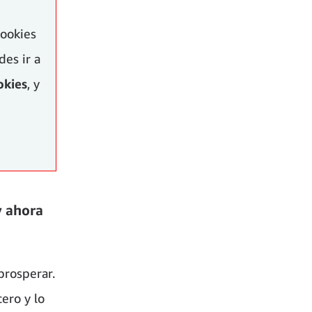
cookies
es ir a
okies
, y
y ahora
prosperar.
ero y lo