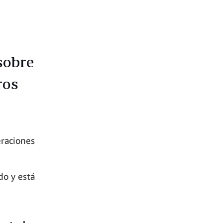
 sobre
ros
eraciones
e
do y está