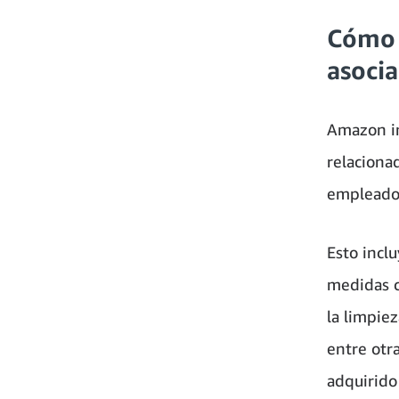
Cómo 
asoci
Amazon in
relaciona
empleados
Esto incl
medidas c
la limpie
entre otr
adquirido