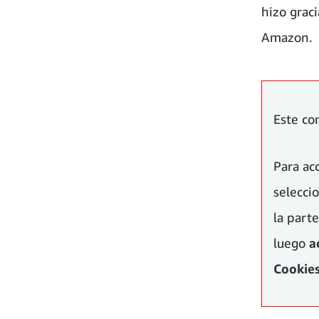
hizo grac
Amazon.
Este co
Para ac
selecc
la parte
luego
a
Cookies