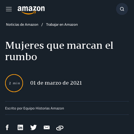
Menú
Mostr
búsq
Noticias de Amazon
Trabajar en Amazon
Mujeres que marcan el
rumbo
01 de marzo de 2021
2 min
Escrito por Equipo Historias Amazon
Compartir
Compartir
Compartir
Compartir
Copy
en
en
en
por