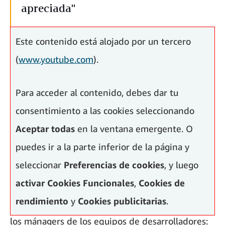
apreciada"
Lara Fajardo, Lara Fajardo, Senior SW Development
Este contenido está alojado por un tercero
Manager Amazon Books
(
www.youtube.com
).
Para acceder al contenido, debes dar tu
consentimiento a las cookies seleccionando
Aceptar todas
en la ventana emergente. O
puedes ir a la parte inferior de la página y
seleccionar
Preferencias de cookies
, y luego
activar
Cookies Funcionales
,
Cookies de
rendimiento
y
Cookies publicitarias
.
Lara llegó a Amazon hace un año para gestionar
los mánagers de los equipos de desarrolladores: