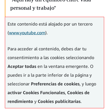
personal y trabajo"
Gemma Viladomat, Senior Product Manager para Italia y
Este contenido está alojado por un tercero
España de Amazon
(
www.youtube.com
).
Para acceder al contenido, debes dar tu
consentimiento a las cookies seleccionando
Aceptar todas
en la ventana emergente. O
puedes ir a la parte inferior de la página y
seleccionar
Preferencias de cookies
, y luego
activar
Cookies Funcionales
,
Cookies de
rendimiento
y
Cookies publicitarias
.
“Estudié Ingeniería de caminos y durante nueve