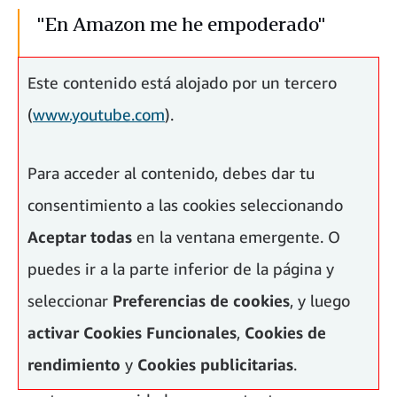
"En Amazon me he empoderado"
Silvia Cubero, Deals Program Manager Amazon
Este contenido está alojado por un tercero
Marketplace
(
www.youtube.com
).
Para acceder al contenido, debes dar tu
consentimiento a las cookies seleccionando
Aceptar todas
en la ventana emergente. O
puedes ir a la parte inferior de la página y
seleccionar
Preferencias de cookies
, y luego
activar
Cookies Funcionales
,
Cookies de
rendimiento
y
Cookies publicitarias
.
“En Amazon me he empoderado. He descubierto