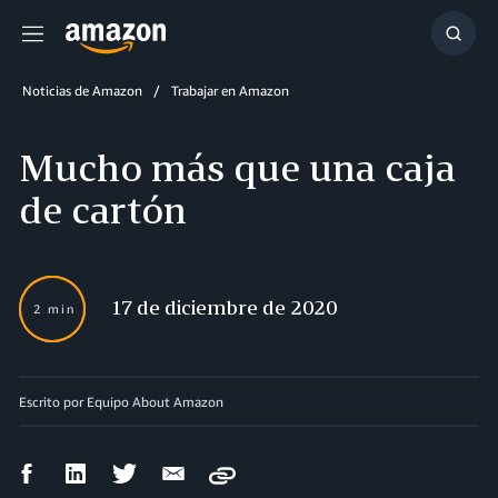
Menú
Mostr
búsq
Noticias de Amazon
Trabajar en Amazon
Mucho más que una caja
de cartón
17 de diciembre de 2020
2 min
Escrito por Equipo About Amazon
Compartir
Compartir
Compartir
Compartir
Copy
en
en
en
por