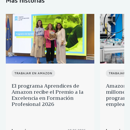
Más historias
TRABAJAR EN AMAZON
TRABAJAR E
El programa Aprendices de
Amazon d
Amazon recibe el Premio a la
millones 
Excelencia en Formación
programa
Profesional 2026
empleado