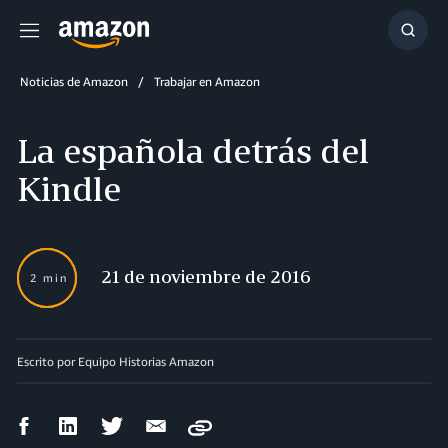
Menú
Mostr
búsq
Noticias de Amazon
Trabajar en Amazon
La española detrás del
Kindle
21 de noviembre de 2016
2 min
Escrito por Equipo Historias Amazon
Compartir
Compartir
Compartir
Compartir
Copy
en
en
en
por