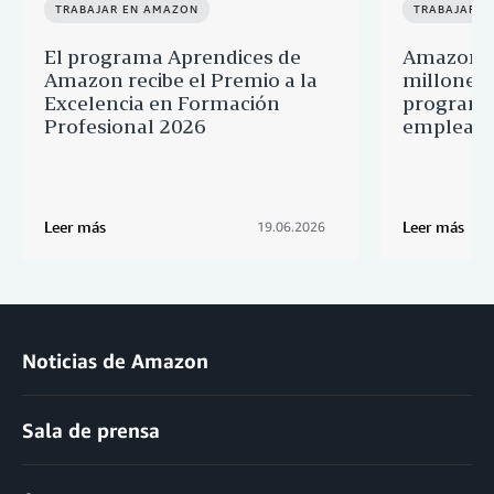
TRABAJAR EN AMAZON
TRABAJAR E
El programa Aprendices de
Amazon d
Amazon recibe el Premio a la
millones 
Excelencia en Formación
programa
Profesional 2026
empleado
Leer más
Leer más
19.06.2026
Noticias de Amazon
Sala de prensa