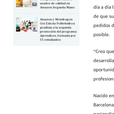
usados de calidad en
día a día
Amazon Segunda Mano
de que su
Amazon y Mondragon
Goi Eskola Politeknikoa
pedidos d
gradúan a la segunda
promoción del programa
posible.
Aprendices, formada por
53 estudiantes
“Creo que
desarroll
oportunid
profesion
Nacido en
Barcelona
nacionali