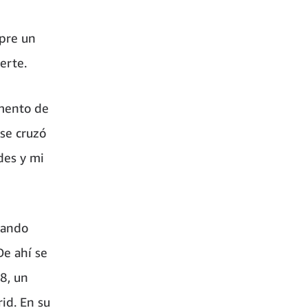
mpre un
erte.
omento de
se cruzó
des y mi
jando
De ahí se
8, un
id. En su