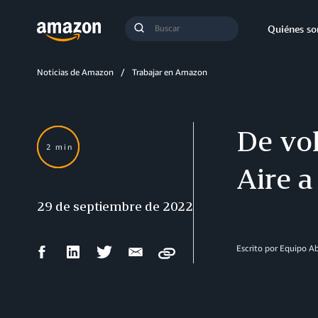
Búsqueda
Quiénes s
Enviar
búsqueda
Noticias de Amazon
Trabajar en Amazon
De vol
2 min
Aire 
29 de septiembre de 2022
Compartir
Compartir
Compartir
Compartir
Escrito por Equipo 
Copy
en
en
en
por
Facebook
LinkedIn
Twitter
correo
electrónico