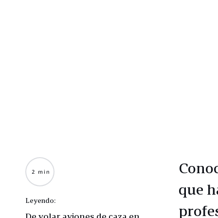
Conoc
2 min
que h
Leyendo:
profe
De volar aviones de caza en