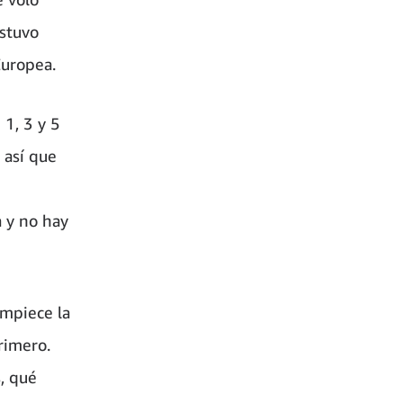
estuvo
Europea.
 1, 3 y 5
 así que
 y no hay
empiece la
rimero.
, qué