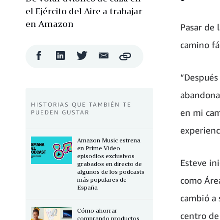
el Ejército del Aire a trabajar
en Amazon
Pasar de l
camino fác
Compartir
Compartir
Compartir
Compartir
Copy
en
en
en
por
Facebook
LinkedIn
Twitter
correo
“Después 
electrónico
abandonar
HISTORIAS QUE TAMBIÉN TE
en mi cam
PUEDEN GUSTAR
experienc
Amazon Music estrena
en Prime Video
episodios exclusivos
Esteve in
grabados en directo de
algunos de los podcasts
como Área
más populares de
España
cambió a 
Cómo ahorrar
centro de
comprando productos