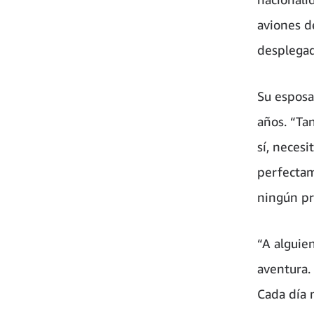
aviones d
desplegad
Su esposa 
años. “Ta
sí, neces
perfectam
ningún pr
“A alguie
aventura.
Cada día 