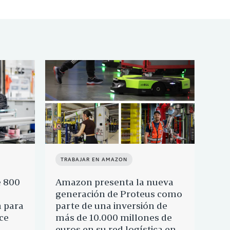
TRABAJAR EN AMAZON
TR
e 800
Amazon presenta la nueva
Ama
generación de Proteus como
Esp
 para
parte de una inversión de
car
ce
más de 10.000 millones de
Lin
euros en su red logística en