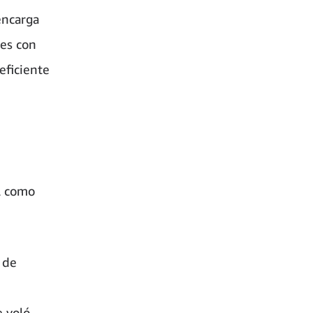
encarga
tes con
eficiente
l como
 de
e voló