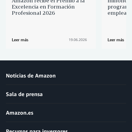
Amazon recibe el Premio a la
millones 
Excelencia en Formación
programa
Profesional 2026
empleado
Leer más
Leer más
19.06.2026
Noticias de Amazon
Sala de prensa
Amazon.es
Recursos para inversores