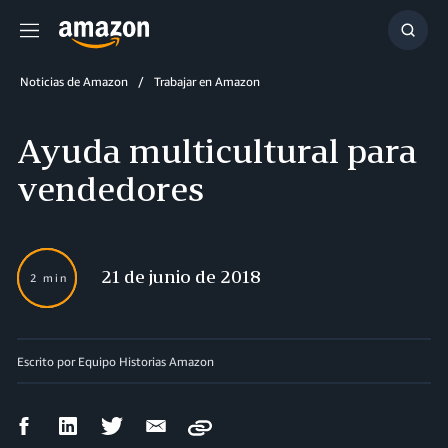
Menú
Mostr
búsq
Noticias de Amazon
Trabajar en Amazon
Ayuda multicultural para
vendedores
21 de junio de 2018
2 min
Escrito por Equipo Historias Amazon
Compartir
Compartir
Compartir
Compartir
Copy
en
en
en
por