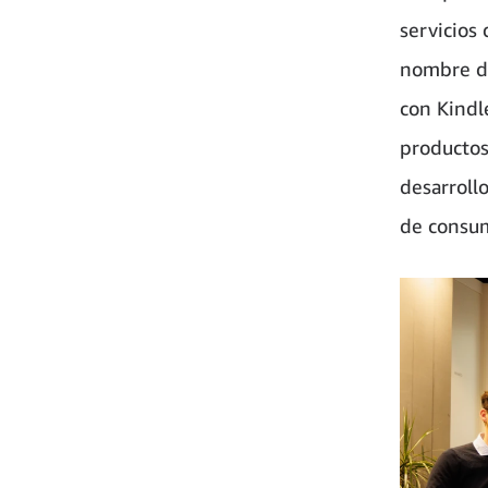
servicios
nombre de
con Kindl
productos
desarroll
de consum