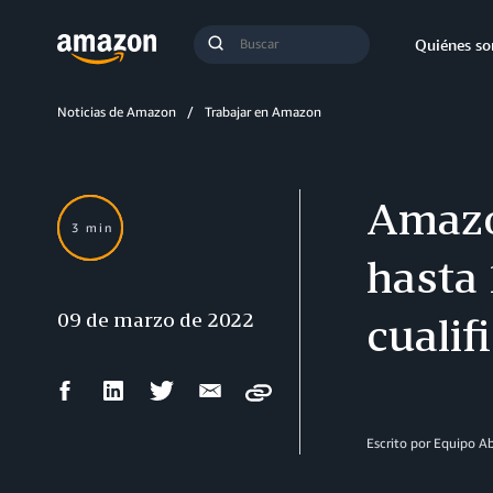
Búsqueda
Quiénes s
Enviar
búsqueda
Noticias de Amazon
Trabajar en Amazon
Amazo
3 min
hasta 
09 de marzo de 2022
cualif
Compartir
Compartir
Compartir
Compartir
Copy
en
en
en
por
Facebook
LinkedIn
Twitter
correo
Escrito por Equipo 
electrónico