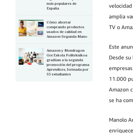
más populares de
velocidad
España
amplia va
Cómo ahorrar
TV o Ama
comprando productos
usados de calidad en
Amazon Segunda Mano
Este anun
Amazon y Mondragon
Goi Eskola Politeknikoa
Desde su 
gradúan a la segunda
promoción del programa
empresas 
Aprendices, formada por
53 estudiantes
11.000 pue
Amazon cu
se ha com
Manolo Ar
enriquecer