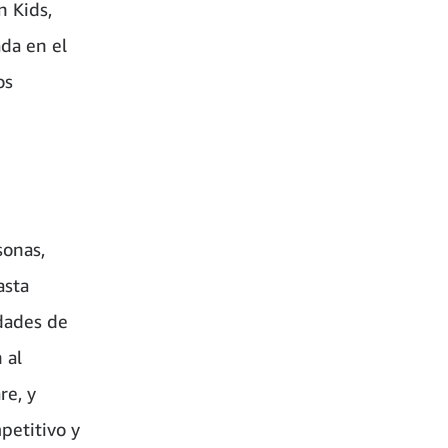
n Kids,
da en el
os
sonas,
asta
dades de
 al
re, y
petitivo y