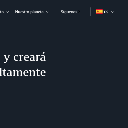
to
Nuestro planeta
Síguenos
ES
EXPAND
Expandir
Expandir
 y creará
altamente