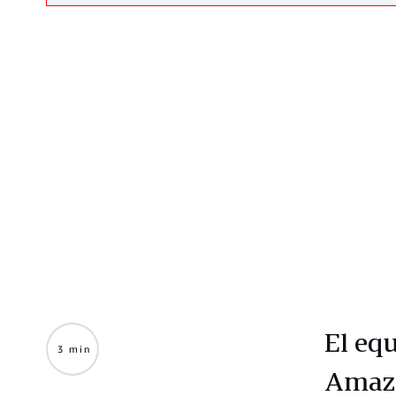
El eq
3 min
Amazo