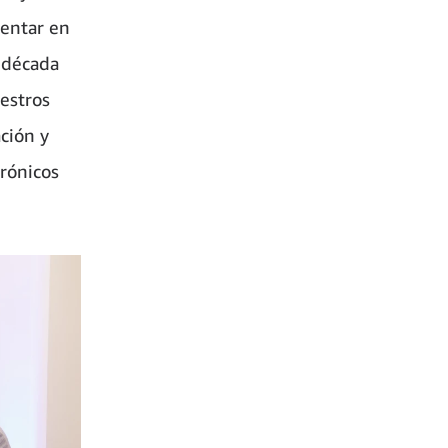
ventar en
 década
estros
ción y
trónicos