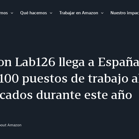
omos
Qué hacemos
Trabajar en Amazon
Nuestro impac
Expandir
Expandir
Expandir
n Lab126 llega a España
100 puestos de trabajo 
icados durante este año
About Amazon