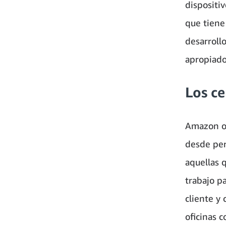
dispositi
que tiene
desarrollo
apropiado
Los c
Amazon of
desde per
aquellas 
trabajo p
cliente y 
oficinas 