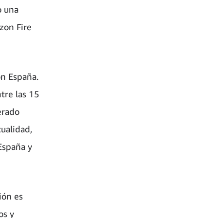
o una
zon Fire
n España.
tre las 15
erado
tualidad,
España y
ión es
os y