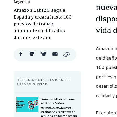
Leyendo:
nueva
Amazon Lab126 llega a
España y creará hasta 100
dispo
puestos de trabajo
vida d
altamente cualificados
durante este año
Amazon ha
Compartir
Compartir
Compartir
Compartir
Copy
de diseño
en
en
en
por
Facebook
LinkedIn
Twitter
correo
100 puest
electrónico
perfiles 
HISTORIAS QUE TAMBIÉN TE
PUEDEN GUSTAR
desarroll
calidad y
Amazon Music estrena
en Prime Video
episodios exclusivos
grabados en directo de
El equipo
algunos de los podcasts