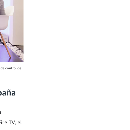
 de control de
spaña
n
ire TV, el