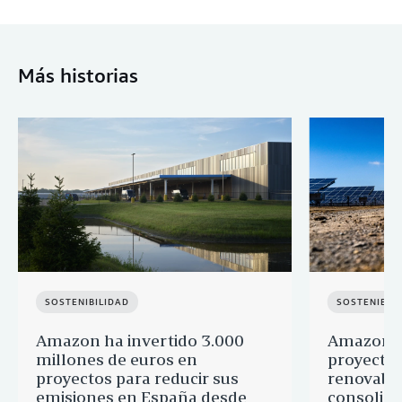
Más historias
SOSTENIBILIDAD
SOSTENIBIL
Amazon ha invertido 3.000
Amazon a
millones de euros en
proyectos
proyectos para reducir sus
renovable
emisiones en España desde
consolid