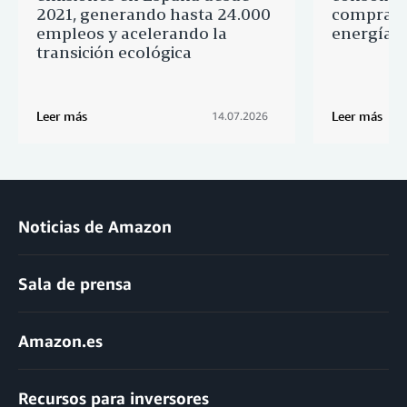
2021, generando hasta 24.000
comprado
empleos y acelerando la
energía l
transición ecológica
Leer más
Leer más
14.07.2026
Noticias de Amazon
Sala de prensa
Amazon.es
Recursos para inversores