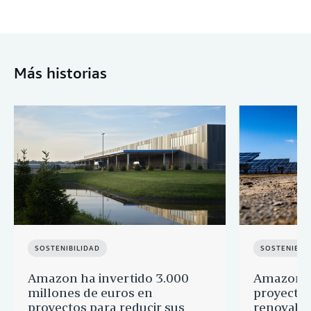
Más historias
SOSTENIBILIDAD
SOSTENIBIL
Amazon ha invertido 3.000
Amazon a
millones de euros en
proyectos
proyectos para reducir sus
renovable