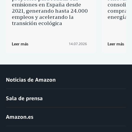
emisiones en España desde
consolid
2021, generando hasta 24.000
comprado
empleos y acelerando la
energía l
transición ecológica
Leer más
Leer más
14.07.2026
Noticias de Amazon
Sala de prensa
Amazon.es