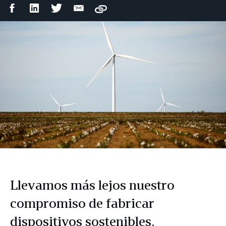
Compartir
Compartir
Compartir
Compartir
Copy
en
en
en
por
Facebook
LinkedIn
Twitter
correo
electrónico
Llevamos más lejos nuestro
compromiso de fabricar
dispositivos sostenibles.