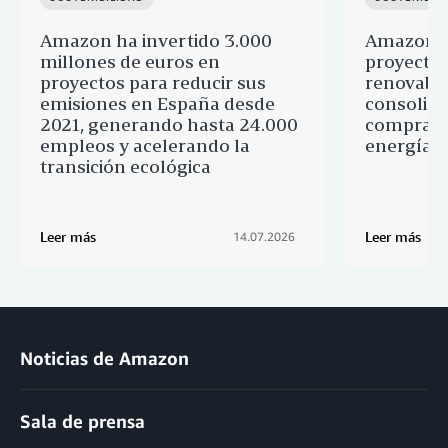
Amazon ha invertido 3.000
Amazon a
millones de euros en
proyectos
proyectos para reducir sus
renovable
emisiones en España desde
consolid
2021, generando hasta 24.000
comprado
empleos y acelerando la
energía l
transición ecológica
Leer más
Leer más
14.07.2026
Noticias de Amazon
Sala de prensa