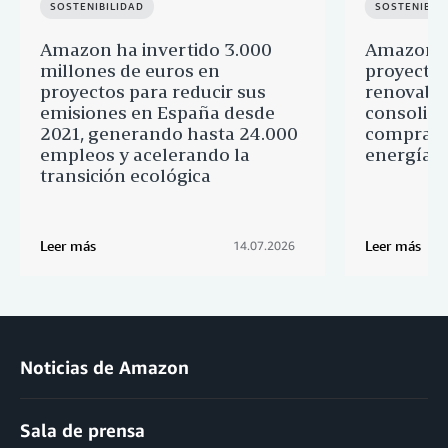
SOSTENIBILIDAD
SOSTENIBIL
Amazon ha invertido 3.000
Amazon a
millones de euros en
proyectos
proyectos para reducir sus
renovable
emisiones en España desde
consolid
2021, generando hasta 24.000
comprado
empleos y acelerando la
energía l
transición ecológica
Leer más
Leer más
14.07.2026
Noticias de Amazon
Sala de prensa