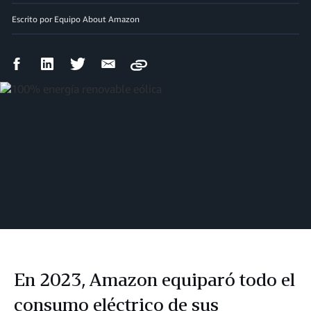
Escrito por Equipo About Amazon
Compartir
Compartir
Compartir
Compartir
Copy
en
en
en
por
Facebook
LinkedIn
Twitter
correo
electrónico
En 2023, Amazon equiparó todo el
consumo eléctrico de sus