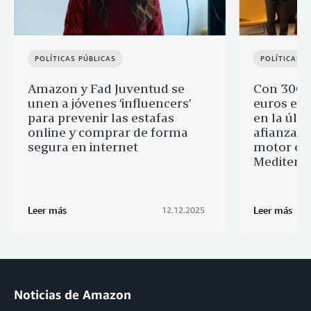
POLÍTICAS PÚBLICAS
POLÍTICAS P
Amazon y Fad Juventud se
Con 300.
unen a jóvenes ‘influencers’
euros en 
para prevenir las estafas
en la últ
online y comprar de forma
afianza s
segura en internet
motor ec
Mediterr
Leer más
Leer más
12.12.2025
Noticias de Amazon