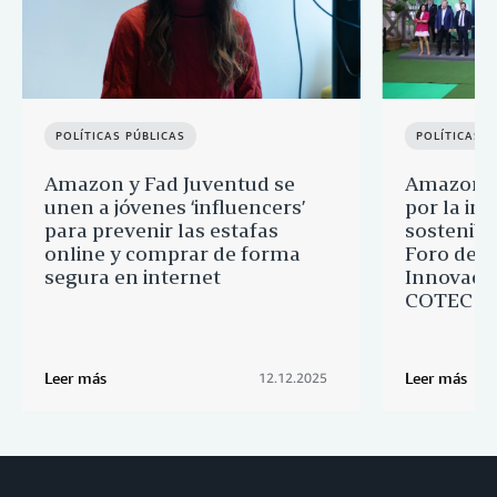
POLÍTICAS PÚBLICAS
POLÍTICAS P
Amazon y Fad Juventud se
Amazon r
unen a jóvenes ‘influencers’
por la in
para prevenir las estafas
sostenibil
online y comprar de forma
Foro de A
segura en internet
Innovació
COTEC
Leer más
Leer más
12.12.2025