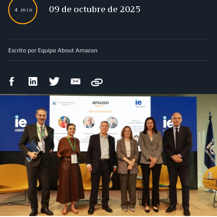
09 de octubre de 2025
4 min
Escrito por Equipo About Amazon
Compartir
Compartir
Compartir
Compartir
Copy
en
en
en
por
Facebook
LinkedIn
Twitter
correo
electrónico