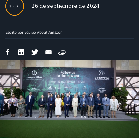
26 de septiembre de 2024
3 min
Escrito por Equipo About Amazon
Compartir
Compartir
Compartir
Compartir
Copy
en
en
en
por
Facebook
LinkedIn
Twitter
correo
electrónico