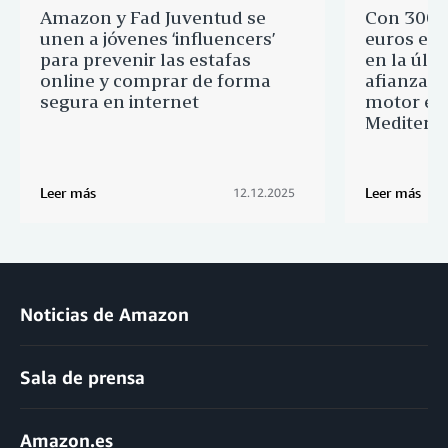
Amazon y Fad Juventud se
Con 300.
unen a jóvenes ‘influencers’
euros en 
para prevenir las estafas
en la últ
online y comprar de forma
afianza s
segura en internet
motor ec
Mediterr
Leer más
Leer más
12.12.2025
Noticias de Amazon
Sala de prensa
Amazon.es