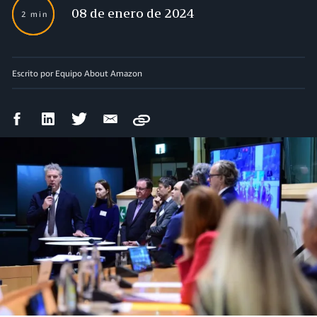
08 de enero de 2024
2 min
Escrito por Equipo About Amazon
Compartir
Compartir
Compartir
Compartir
Copy
en
en
en
por
Facebook
LinkedIn
Twitter
correo
electrónico