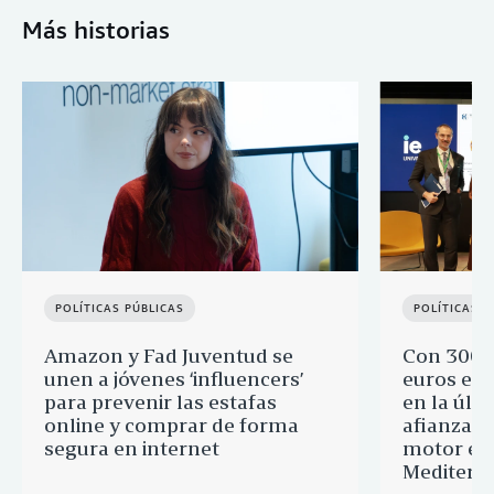
Más historias
POLÍTICAS PÚBLICAS
POLÍTICAS P
Amazon y Fad Juventud se
Con 300.
unen a jóvenes ‘influencers’
euros en 
para prevenir las estafas
en la últ
online y comprar de forma
afianza s
segura en internet
motor ec
Mediterr