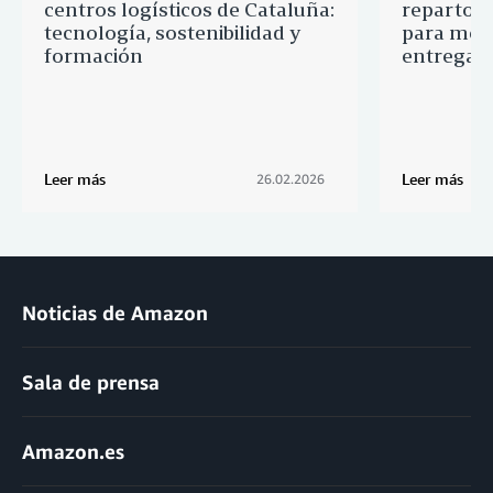
centros logísticos de Cataluña:
reparto 
tecnología, sostenibilidad y
para mejo
formación
entrega
Leer más
Leer más
26.02.2026
Noticias de Amazon
Sala de prensa
Amazon.es