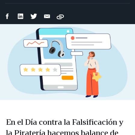
Compartir
Compartir
Compartir
Compartir
Copy
en
en
en
por
Facebook
LinkedIn
Twitter
correo
electrónico
En el Día contra la Falsificación y
la Piratería hacemos balance de