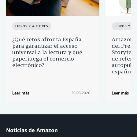
LIBROS Y AUTORES
LIBROS Y A
¿Qué retos afronta España
Amazon a
para garantizar el acceso
del Premi
universal a la lectura y qué
Storytell
papel juega el comercio
de refere
electrónico?
autopubli
española
Leer más
Leer más
26.05.2026
Noticias de Amazon