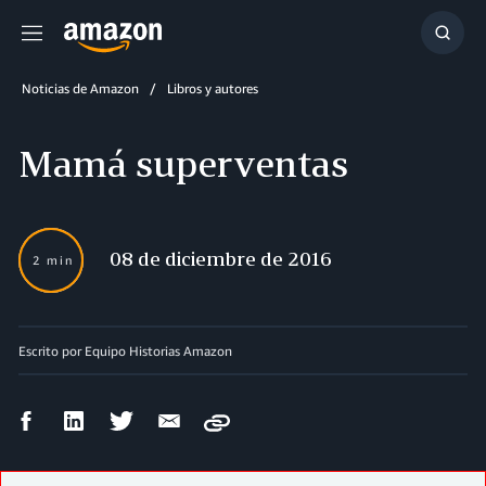
Menú
Mostr
búsq
Noticias de Amazon
Libros y autores
Mamá superventas
08 de diciembre de 2016
2 min
Escrito por Equipo Historias Amazon
Compartir
Compartir
Compartir
Compartir
Copy
en
en
en
por
Facebook
LinkedIn
Twitter
correo
electrónico