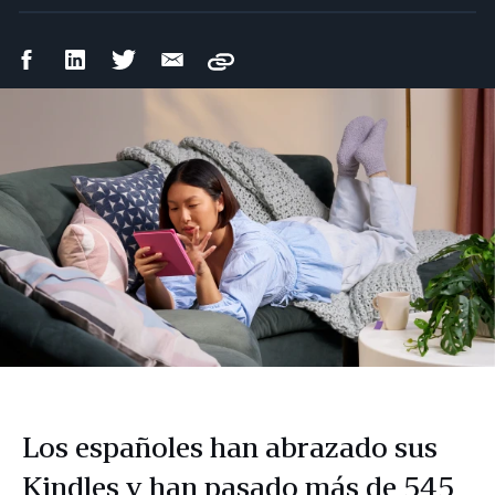
Compartir
Compartir
Compartir
Compartir
Copy
en
en
en
por
Facebook
LinkedIn
Twitter
correo
electrónico
Los españoles han abrazado sus
Kindles y han pasado más de 545