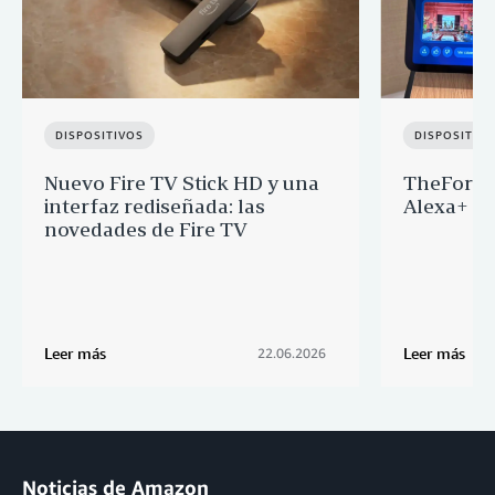
DISPOSITIVOS
DISPOSITIV
Nuevo Fire TV Stick HD y una
TheFork y
interfaz rediseñada: las
Alexa+ p
novedades de Fire TV
Leer más
Leer más
22.06.2026
Noticias de Amazon