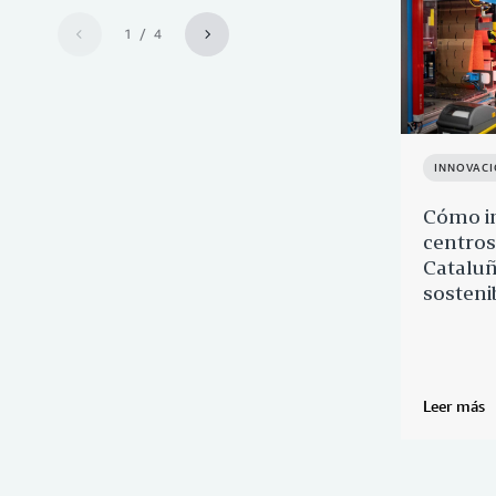
1 / 4
INNOVAC
Cómo i
centros
Cataluñ
sosteni
Leer más