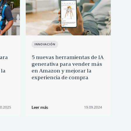
INNOVACIÓN
IN
para
5 nuevas herramientas de IA
El 
generativa para vender más
ind
 la
en Amazon y mejorar la
anu
experiencia de compra
Ch
Leer más
Leer
10.2025
19.09.2024