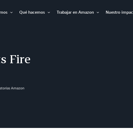
omos
Qué hacemos
Trabajar en Amazon
Nuestro impac
Expandir
Expandir
Expandir
s Fire
istorias Amazon