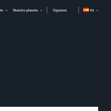
to
Nuestro planeta
Síguenos
ES
EXPAND
Expandir
Expandir