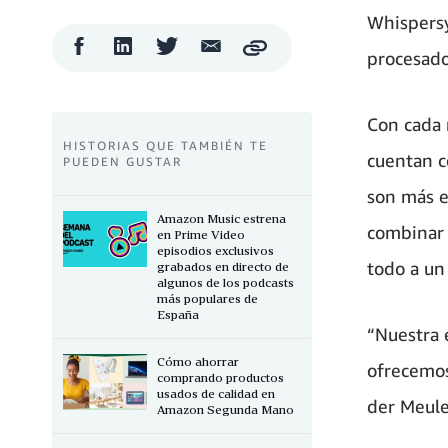
Whispersy
Compartir
Compartir
Compartir
Compartir
Copy
procesado
en
en
en
por
Facebook
LinkedIn
Twitter
correo
electrónico
Con cada n
HISTORIAS QUE TAMBIÉN TE
cuentan c
PUEDEN GUSTAR
son más e
Amazon Music estrena
combinar 
en Prime Video
episodios exclusivos
todo a un
grabados en directo de
algunos de los podcasts
más populares de
España
“Nuestra e
Cómo ahorrar
ofrecemos
comprando productos
usados de calidad en
der Meule
Amazon Segunda Mano