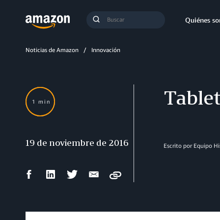
Búsqueda
Quiénes s
Enviar
búsqueda
Noticias de Amazon
Innovación
Tablet
1 min
19 de noviembre de 2016
Escrito por Equipo H
Compartir
Compartir
Compartir
Compartir
Copy
en
en
en
por
Facebook
LinkedIn
Twitter
correo
electrónico