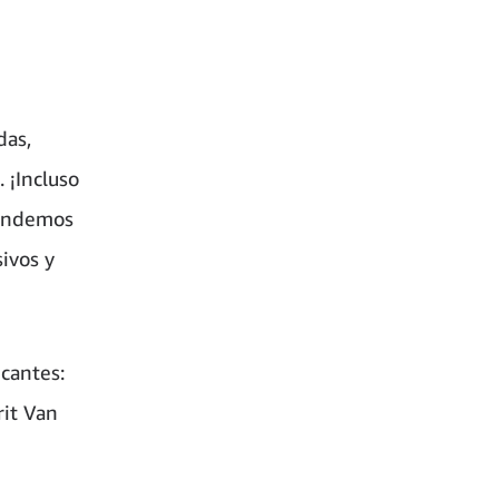
das,
 ¡Incluso
tendemos
sivos y
icantes:
rit Van