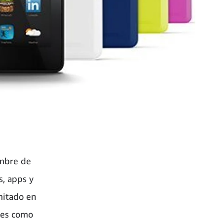
embre de
s, apps y
mitado en
les como