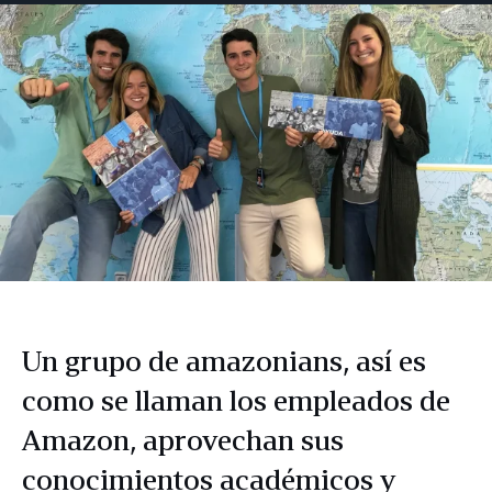
Facebook
LinkedIn
Twitter
correo
electrónico
Un grupo de amazonians, así es
como se llaman los empleados de
Amazon, aprovechan sus
conocimientos académicos y