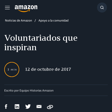
Menú
Mostr
búsq
Noticias de Amazon
Apoyo a la comunidad
Voluntariados que
inspiran
12 de octubre de 2017
3 min
Escrito por Equipo Historias Amazon
Compartir
Compartir
Compartir
Compartir
Copy
en
en
en
por