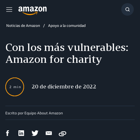
Menú
Mostr
búsq
Noticias de Amazon
Apoyo a la comunidad
Con los más vulnerables:
Amazon for charity
20 de diciembre de 2022
2 min
Escrito por Equipo About Amazon
Compartir
Compartir
Compartir
Compartir
Copy
en
en
en
por