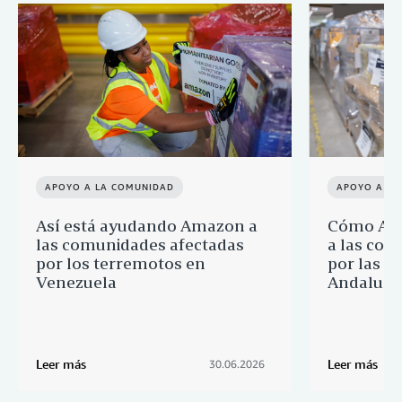
APOYO A LA COMUNIDAD
APOYO A LA
Así está ayudando Amazon a
Cómo Ama
las comunidades afectadas
a las com
por los terremotos en
por las i
Venezuela
Andalucía
Leer más
Leer más
30.06.2026