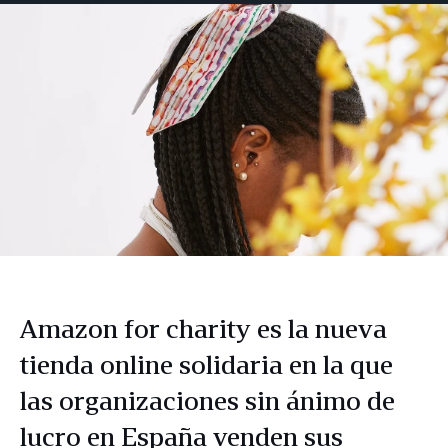
Facebook
LinkedIn
Twitter
correo
electrónico
Amazon for charity es la nueva
tienda online solidaria en la que
las organizaciones sin ánimo de
lucro en España venden sus