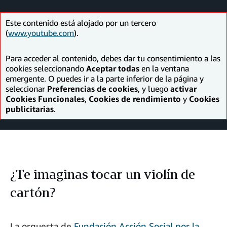
Facebook
LinkedIn
Twitter
correo
electrónico
Este contenido está alojado por un tercero
(
www.youtube.com
).
Para acceder al contenido, debes dar tu consentimiento a las
cookies seleccionando
Aceptar todas
en la ventana
emergente. O puedes ir a la parte inferior de la página y
seleccionar
Preferencias de cookies
, y luego
activar
Cookies Funcionales
,
Cookies de rendimiento
y
Cookies
publicitarias
.
¿Te imaginas tocar un violín de
cartón?
La orquesta de
Fundación Acción Social por la