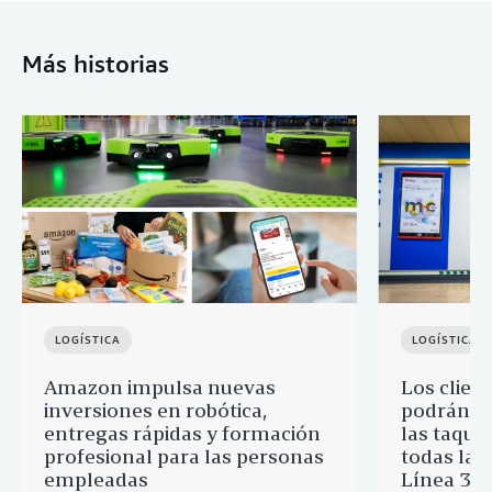
Más historias
LOGÍSTICA
LOGÍSTICA
Amazon impulsa nuevas
Los clien
inversiones en robótica,
podrán re
entregas rápidas y formación
las taquil
profesional para las personas
todas las
empleadas
Línea 3 d