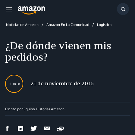
Menú
Mostr
búsq
Noticias de Amazon
Amazon En La Comunidad
Logistica
¿De dónde vienen mis
pedidos?
21 de noviembre de 2016
1 min
Escrito por Equipo Historias Amazon
Compartir
Compartir
Compartir
Compartir
Copy
en
en
en
por