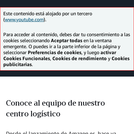
Facebook
LinkedIn
Twitter
correo
electrónico
Este contenido está alojado por un tercero
(
www.youtube.com
).
Para acceder al contenido, debes dar tu consentimiento a las
cookies seleccionando
Aceptar todas
en la ventana
emergente. O puedes ir a la parte inferior de la página y
seleccionar
Preferencias de cookies
, y luego
activar
Cookies Funcionales
,
Cookies de rendimiento
y
Cookies
publicitarias
.
Conoce al equipo de nuestro
centro logístico
Desde el lanzamiento de Amazon.es, hace ya