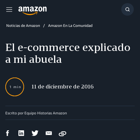
Menú
Mostr
búsq
Noticias de Amazon
Amazon En La Comunidad
El e-commerce explicado
a mi abuela
11 de diciembre de 2016
1 min
Escrito por Equipo Historias Amazon
Compartir
Compartir
Compartir
Compartir
Copy
en
en
en
por