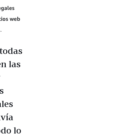
egales
itios web
.
 todas
n las
y
s
ales
nvía
do lo