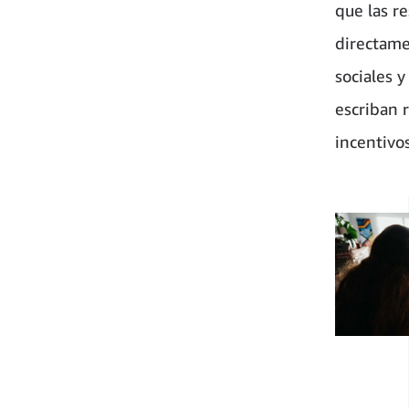
que las r
directame
sociales 
escriban 
incentivos