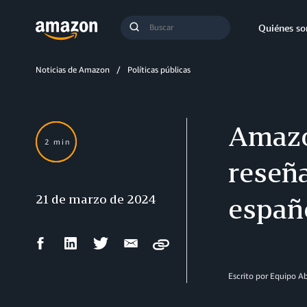
Búsqueda
Quiénes s
Enviar
búsqueda
Noticias de Amazon
Políticas públicas
Amazo
2 min
reseña
21 de marzo de 2024
españo
Compartir
Compartir
Compartir
Compartir
Copy
en
en
en
por
Facebook
LinkedIn
Twitter
correo
Escrito por Equipo 
electrónico