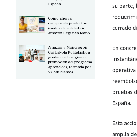
España
su parte,
requerimi
Cómo ahorrar
comprando productos
cerrado d
usados de calidad en
Amazon Segunda Mano
En concre
Amazon y Mondragon
Goi Eskola Politeknikoa
gradúan a la segunda
instantán
promoción del programa
Aprendices, formada por
operativa
53 estudiantes
reembolso
pruebas d
España.
Esta acci
amplia de