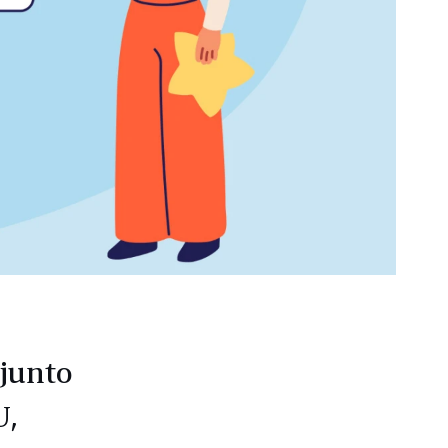
junto
U,