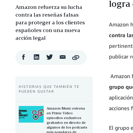
logra
Amazon refuerza su lucha
contra las reseñas falsas
para proteger a los clientes
Amazon ha
españoles con una nueva
contra la
acción legal
pertinent
Compartir
Compartir
Compartir
Compartir
publicar r
Copy
en
en
en
por
Facebook
LinkedIn
Twitter
correo
electrónico
Amazon h
grupo que
HISTORIAS QUE TAMBIÉN TE
PUEDEN GUSTAR
aplicació
acciones 
Amazon Music estrena
en Prime Video
episodios exclusivos
grabados en directo de
El grupo 
algunos de los podcasts
más populares de