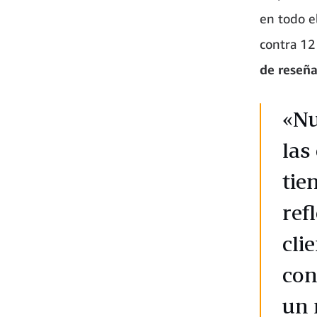
en todo e
contra 12
de reseña
«Nu
las
tie
ref
cli
con
un 