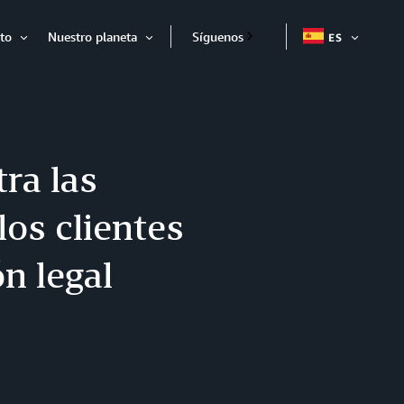
to
Nuestro planeta
Síguenos
ES
EXPAND
Expandir
Expandir
ra las
los clientes
n legal