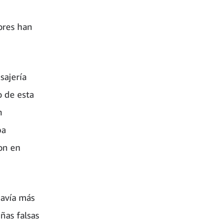
ores han
sajería
o de esta
n
ba
zon en
davía más
ñas falsas