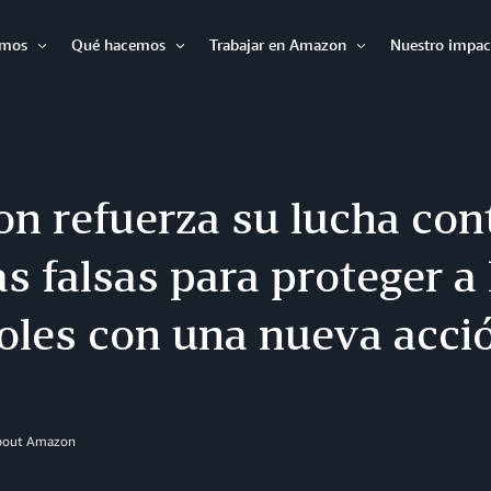
omos
Qué hacemos
Trabajar en Amazon
Nuestro impac
Expandir
Expandir
Expandir
n refuerza su lucha cont
s falsas para proteger a 
les con una nueva acció
About Amazon