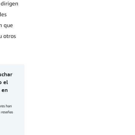
 dirigen
des
en que
u otros
uchar
o el
 en
ores han
e reseñas