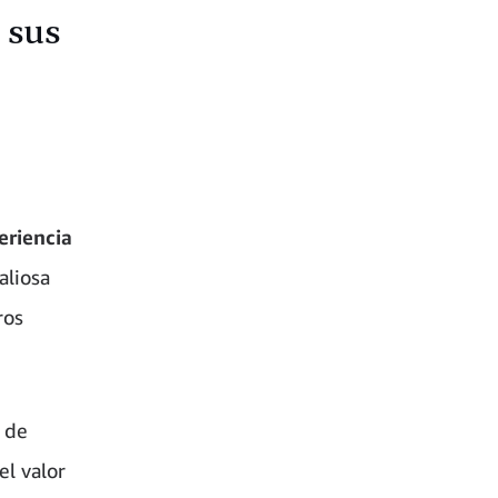
 sus
eriencia
aliosa
ros
a de
el valor