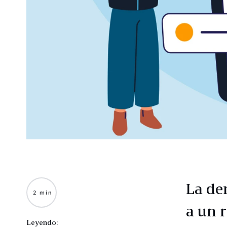
La de
2 min
a un 
Leyendo: