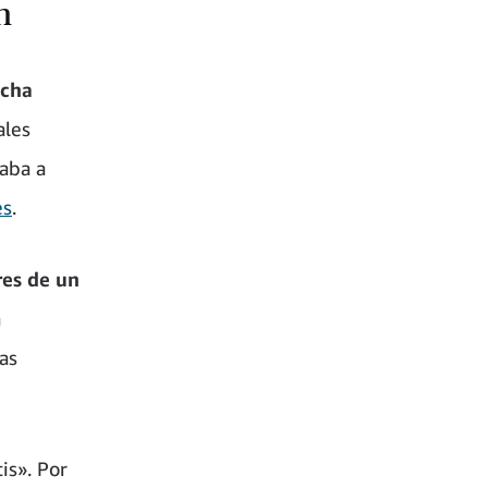
m
ucha
ales
vaba a
es
.
es de un
a
as
is». Por