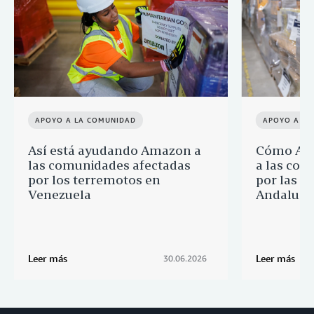
APOYO A LA COMUNIDAD
APOYO A LA
Así está ayudando Amazon a
Cómo Ama
las comunidades afectadas
a las com
por los terremotos en
por las i
Venezuela
Andalucía
Leer más
Leer más
30.06.2026