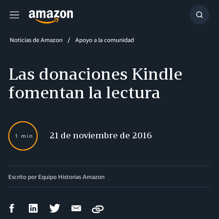
Menú
Mostr
búsq
Noticias de Amazon
Apoyo a la comunidad
Las donaciones Kindle
fomentan la lectura
21 de noviembre de 2016
1 min
Escrito por Equipo Historias Amazon
Compartir
Compartir
Compartir
Compartir
Copy
en
en
en
por