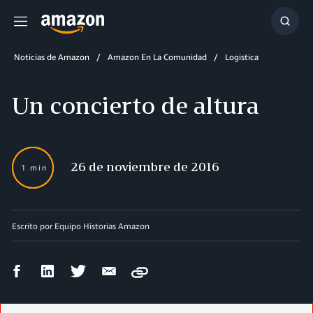
Menú
Mostr
búsq
Noticias de Amazon
Amazon En La Comunidad
Logistica
Un concierto de altura
26 de noviembre de 2016
1 min
Escrito por Equipo Historias Amazon
Compartir
Compartir
Compartir
Compartir
Copy
en
en
en
por
Facebook
LinkedIn
Twitter
correo
electrónico