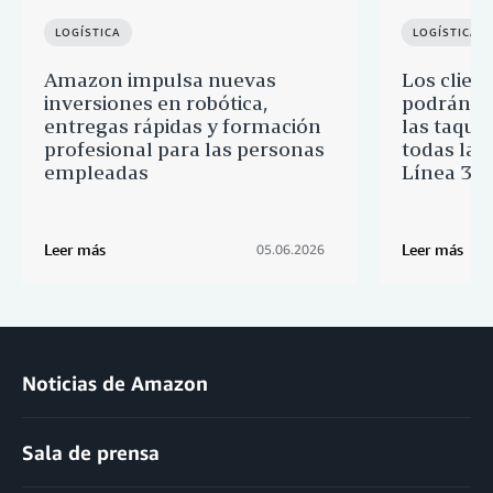
LOGÍSTICA
LOGÍSTICA
Amazon impulsa nuevas
Los clien
inversiones en robótica,
podrán re
entregas rápidas y formación
las taquil
profesional para las personas
todas las
empleadas
Línea 3 d
Leer más
Leer más
05.06.2026
Noticias de Amazon
Sala de prensa