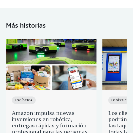
Más historias
LOGÍSTICA
LOGÍSTICA
Amazon impulsa nuevas
Los clien
inversiones en robótica,
podrán re
entregas rápidas y formación
las taquil
profesional para las personas
todas las