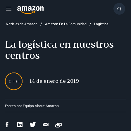
Menú
Mostr
búsq
Noticias de Amazon
Amazon En La Comunidad
Logistica
La logística en nuestros
centros
14 de enero de 2019
2 min
Escrito por Equipo About Amazon
Compartir
Compartir
Compartir
Compartir
Copy
en
en
en
por