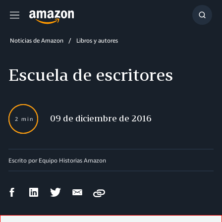
Menú
Mostr
búsq
Noticias de Amazon
Libros y autores
Escuela de escritores
09 de diciembre de 2016
2 min
Escrito por Equipo Historias Amazon
Compartir
Compartir
Compartir
Compartir
Copy
en
en
en
por
Facebook
LinkedIn
Twitter
correo
electrónico