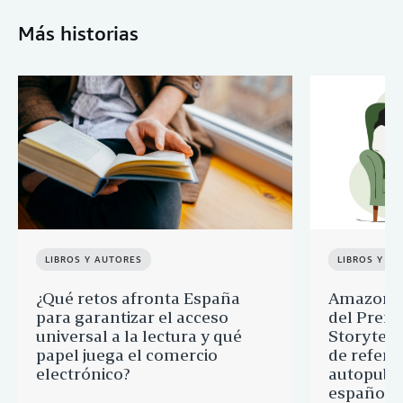
Más historias
LIBROS Y AUTORES
LIBROS Y A
¿Qué retos afronta España
Amazon a
para garantizar el acceso
del Premi
universal a la lectura y qué
Storytell
papel juega el comercio
de refere
electrónico?
autopubli
española