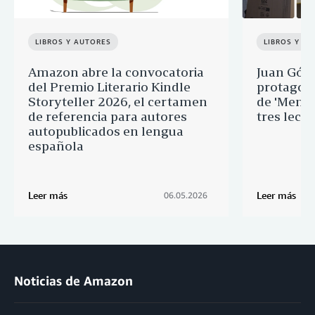
LIBROS Y AUTORES
LIBROS Y A
Amazon abre la convocatoria
Juan Góm
del Premio Literario Kindle
protagoni
Storyteller 2026, el certamen
de 'Menti
de referencia para autores
tres lect
autopublicados en lengua
española
Leer más
Leer más
06.05.2026
Noticias de Amazon