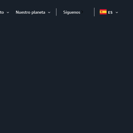
to
Nuestro planeta
Síguenos
ES
EXPAND
Expandir
Expandir