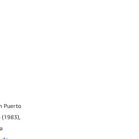
en Puerto
 (1983),
a