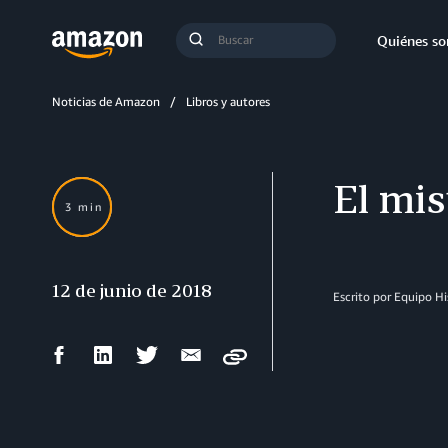
Búsqueda
Quiénes s
Enviar
búsqueda
Noticias de Amazon
Libros y autores
El mis
3 min
12 de junio de 2018
Escrito por Equipo H
Compartir
Compartir
Compartir
Compartir
Copy
en
en
en
por
Facebook
LinkedIn
Twitter
correo
electrónico