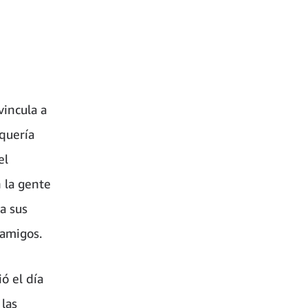
vincula a
 quería
el
 la gente
a sus
 amigos.
ó el día
 las