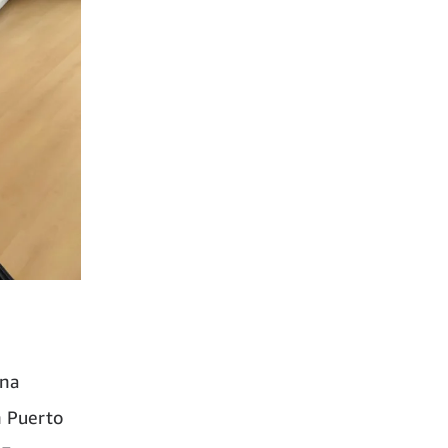
una
n Puerto