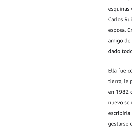
esquinas 
Carlos Rui
esposa. Cr
amigo de 
dado todo
Ella fue c
tierra, l
en 1982 d
nuevo se 
escribirla
gestarse 