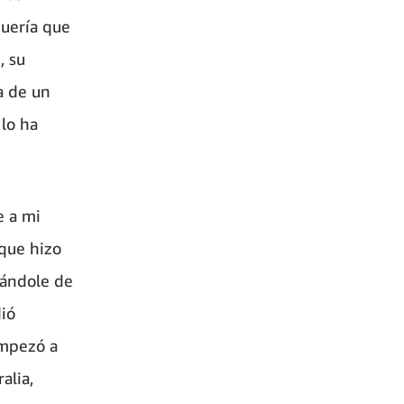
quería que
, su
ja de un
 lo ha
e a mi
 que hizo
hándole de
dió
empezó a
alia,