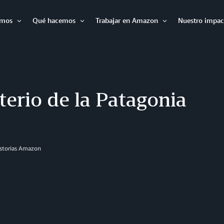
omos
Qué hacemos
Trabajar en Amazon
Nuestro impac
Expandir
Expandir
Expandir
terio de la Patagonia
istorias Amazon