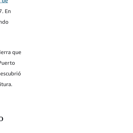
a de
7. En
ando
tierra que
Puerto
escubrió
itura.
o