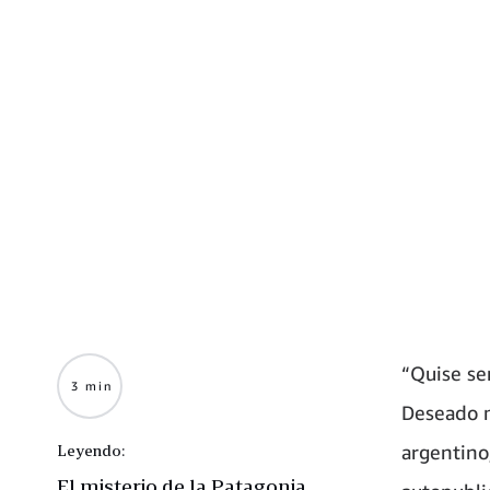
“Quise se
3 min
Deseado m
argentino
Leyendo:
El misterio de la Patagonia