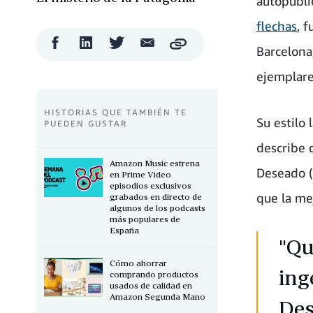
autopubli
flechas
, 
Compartir
Compartir
Compartir
Compartir
Copy
Barcelona
en
en
en
por
Facebook
LinkedIn
Twitter
correo
ejemplares
electrónico
HISTORIAS QUE TAMBIÉN TE
Su estilo 
PUEDEN GUSTAR
describe 
Amazon Music estrena
Deseado (
en Prime Video
episodios exclusivos
que la mej
grabados en directo de
algunos de los podcasts
más populares de
España
"Qu
Cómo ahorrar
ing
comprando productos
usados de calidad en
Amazon Segunda Mano
Des