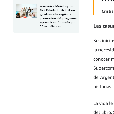
Amazon y Mondragon
Goi Eskola Politeknikoa
Cristi
gradúan a la segunda
promoción del programa
Aprendices, formada por
Las casu
53 estudiantes
Sus inicio
la necesid
conocer m
Supercomp
de Argent
historias 
La vida l
del libro,