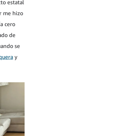
to estatal
or me hizo
a cero
ñado de
uando se
quera
y