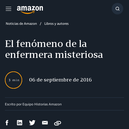
Menú
Mostr
búsq
Noticias de Amazon
Libros y autores
El fenómeno de la
enfermera misteriosa
06 de septiembre de 2016
3 min
Escrito por Equipo Historias Amazon
Compartir
Compartir
Compartir
Compartir
Copy
en
en
en
por