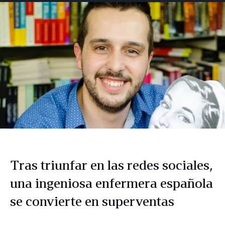
Facebook
LinkedIn
Twitter
correo
electrónico
Tras triunfar en las redes sociales,
una ingeniosa enfermera española
se convierte en superventas