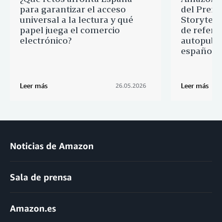
para garantizar el acceso
del Premi
universal a la lectura y qué
Storytell
papel juega el comercio
de refere
electrónico?
autopubli
española
Leer más
Leer más
26.05.2026
Noticias de Amazon
Sala de prensa
Amazon.es