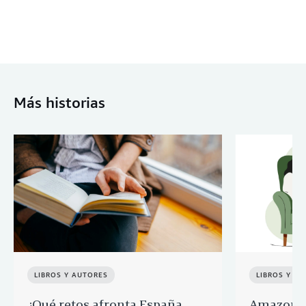
Más historias
LIBROS Y AUTORES
LIBROS Y A
¿Qué retos afronta España
Amazon a