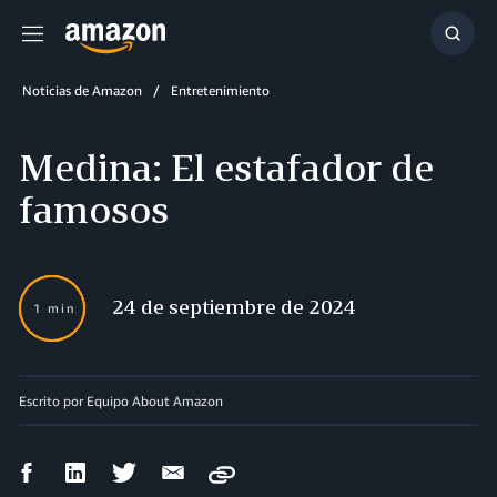
Menú
Mostr
búsq
Noticias de Amazon
Entretenimiento
Medina: El estafador de
famosos
24 de septiembre de 2024
1 min
Escrito por Equipo About Amazon
Compartir
Compartir
Compartir
Compartir
Copy
en
en
en
por