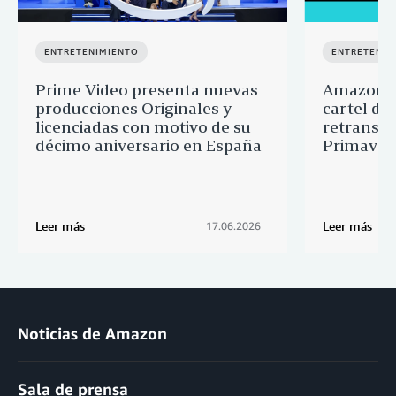
ENTRETENIMIENTO
ENTRETENIM
Prime Video presenta nuevas
Amazon M
producciones Originales y
cartel de 
licenciadas con motivo de su
retransmi
décimo aniversario en España
Primaver
Leer más
Leer más
17.06.2026
Noticias de Amazon
Sala de prensa