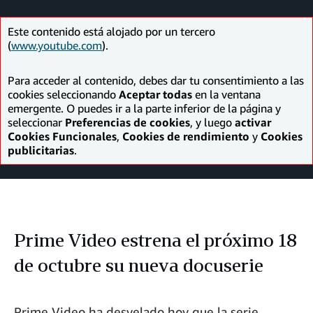
Facebook
LinkedIn
Twitter
correo
electrónico
Este contenido está alojado por un tercero
(
www.youtube.com
).
Para acceder al contenido, debes dar tu consentimiento a las
cookies seleccionando
Aceptar todas
en la ventana
emergente. O puedes ir a la parte inferior de la página y
seleccionar
Preferencias de cookies
, y luego
activar
Cookies Funcionales
,
Cookies de rendimiento
y
Cookies
publicitarias
.
Prime Video estrena el próximo 18
de octubre su nueva docuserie
Prime Video ha desvelado hoy que la serie